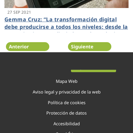
27 SEP 2021
Gemma Cruz: “La transformación digital
debe producirse a todos los niveles: desde la
operativa interna diaria hasta las soluciones
más avanzadas”
Anterior
Siguiente
Página 76 de 138
Mapa Web
Aviso legal y privacidad de la web
Política de cookies
Protección de datos
Accesibilidad