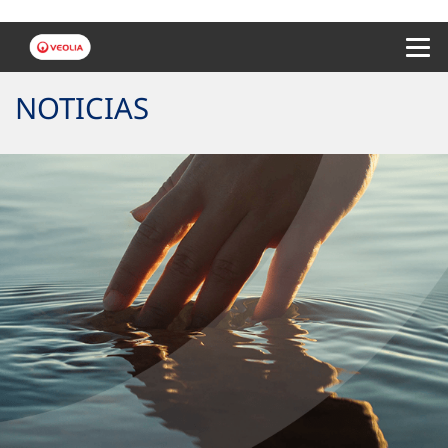
Menu 
NOTICIAS