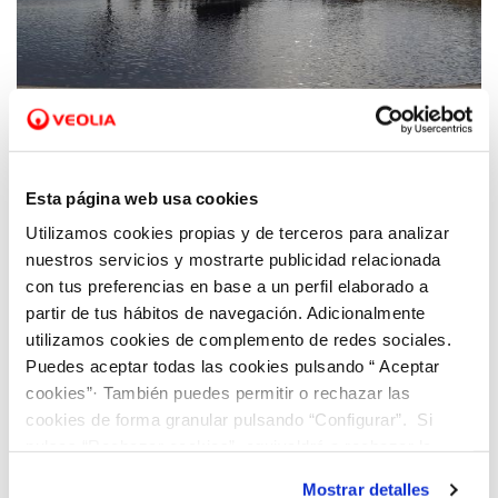
04 OCT 2021
Sergio Azorín: “Gracias a la digitalización y
Esta página web usa cookies
al compromiso de Hidraqua en la lucha
Utilizamos cookies propias y de terceros para analizar
contra la crisis climática superamos la
nuestros servicios y mostrarte publicidad relacionada
generación de energía renovable en 2020”
con tus preferencias en base a un perfil elaborado a
partir de tus hábitos de navegación. Adicionalmente
utilizamos cookies de complemento de redes sociales.
Puedes aceptar todas las cookies pulsando “ Aceptar
cookies”· También puedes permitir o rechazar las
cookies de forma granular pulsando “Configurar”. Si
pulsas “Rechazar cookies”, equivaldrá a rechazar la
instalación de todas las cookies salvo las necesarias que
Mostrar detalles