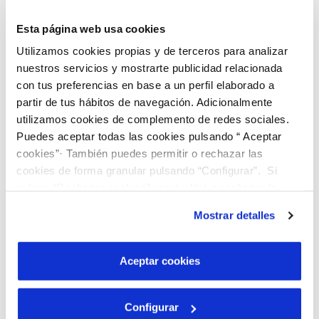
Esta página web usa cookies
Utilizamos cookies propias y de terceros para analizar
nuestros servicios y mostrarte publicidad relacionada
con tus preferencias en base a un perfil elaborado a
06 JUN 2022
partir de tus hábitos de navegación. Adicionalmente
La iniciativa "Climas para el cambio" llega a
utilizamos cookies de complemento de redes sociales.
Elche para abordar la necesidad de trabajar
Puedes aceptar todas las cookies pulsando “ Aceptar
en la lucha contra la crisis climática desde el
cookies”· También puedes permitir o rechazar las
sector educativo
cookies de forma granular pulsando “Configurar”. Si
05 JUN 2022
pulsas “Rechazar cookies”, equivaldrá a rechazar la
Los municipios gestionados por Hidraqua y
instalación de todas las cookies salvo las necesarias que
Mostrar detalles
sus empresas participadas en Comunitat
son indispensables para que el sitio web funcione y que
Valenciana reutilizan ocho veces más agua
por tanto no se pueden desactivar. Puedes consultar
que la media nacional
más información en nuestra
Política de Cookies
Aceptar cookies
Configurar