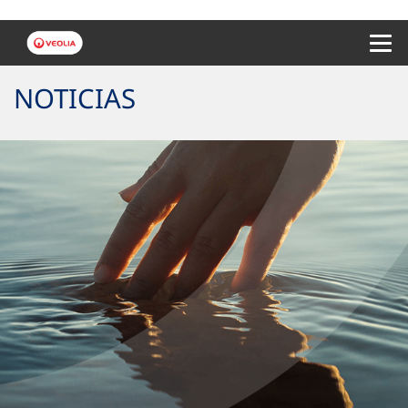
Menu 
NOTICIAS