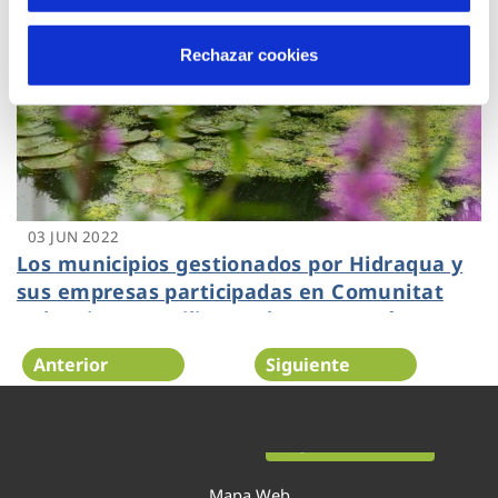
Rechazar cookies
03 JUN 2022
Los municipios gestionados por Hidraqua y
sus empresas participadas en Comunitat
Valenciana reutilizan ocho veces más agua
que la media nacional
Anterior
Siguiente
Página 56 de 138
Mapa Web