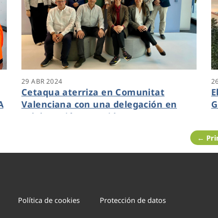
29 ABR 2024
2
Cetaqua aterriza en Comunitat
E
A
Valenciana con una delegación en
G
colaboración con Hidraqua
H
c
← Pr
N
Política de cookies
Protección de datos