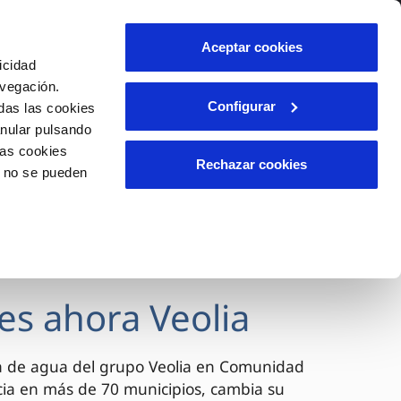
lidad
Ayuda
Contáctanos
Aceptar cookies
icidad
Área de clientes
avegación.
Configurar
das las cookies
anular pulsando
OS
INCIDENCIAS
las cookies
s
Comunica anomalías o posibles
Rechazar cookies
o no se pueden
fraudes
l
lio
Reclamaciones
es
es ahora Veolia
a de agua del grupo Veolia en Comunidad
cia en más de 70 municipios, cambia su