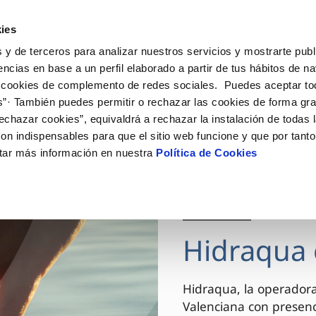
ES
VA
Actua
ies
 y de terceros para analizar nuestros servicios y mostrarte publ
Tu Servicio
Tu Agua
Conócenos
encias en base a un perfil elaborado a partir de tus hábitos de n
 cookies de complemento de redes sociales. Puedes aceptar to
s”· También puedes permitir o rechazar las cookies de forma gr
ÓN AL CLIENTE
AD
ROS COMPROMISOS
NTRATOS
COMPROMISO DE SERVICIO
CUIDADOS DEL AGUA
MODIFICACIÓN DE DAT
echazar cookies”, equivaldrá a rechazar la instalación de todas 
 de contacto
 calidad del agua
 personas
bio de titular
Carta de compromisos
Consejos de ahorro
Actualizar datos bancario
on indispensables para que el sitio web funcione y que por tant
via
el consumidor
medio ambiente
a de suministro
Customer Counsel (Defensa de
Actualizar datos de domici
tar más información en nuestra
Política de Cookies
cliente)
innovacion y digitalización
a de suministro
Actualizar datos personal
Normativa del servicio
 obras y afectaciones
icitud de Acometida
Arbitraje y mediación
03 DIC 2025
ación de fuga interior
umentación contratación
Programa CONTIGO
ntación e impresos
Hidraqua 
VER TODAS LAS GESTIONES
Hidraqua, la operador
Valenciana con presen