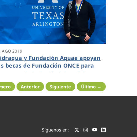
9 AGO 2019
idraqua y Fundación Aquae apoyan
as becas de Fundación ONCE para
romover la inclusión laboral de
alidad de los universitarios con
imero
Anterior
Siguiente
Último →
iscapacidad
Síguenos en: