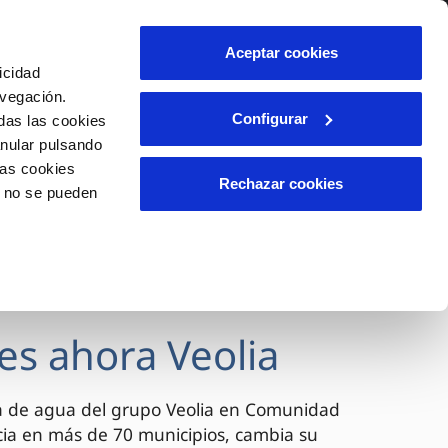
lidad
Ayuda
Contáctanos
Aceptar cookies
icidad
Área de clientes
avegación.
Configurar
das las cookies
anular pulsando
OS
INCIDENCIAS
las cookies
s
Comunica anomalías o posibles
Rechazar cookies
o no se pueden
fraudes
l
lio
Reclamaciones
es
es ahora Veolia
a de agua del grupo Veolia en Comunidad
cia en más de 70 municipios, cambia su