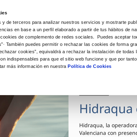
ES
VA
Actua
ies
 y de terceros para analizar nuestros servicios y mostrarte publ
Tu Servicio
Tu Agua
Conócenos
encias en base a un perfil elaborado a partir de tus hábitos de n
 cookies de complemento de redes sociales. Puedes aceptar to
s”· También puedes permitir o rechazar las cookies de forma gr
ÓN AL CLIENTE
AD
ROS COMPROMISOS
NTRATOS
COMPROMISO DE SERVICIO
CUIDADOS DEL AGUA
MODIFICACIÓN DE DAT
echazar cookies”, equivaldrá a rechazar la instalación de todas 
 de contacto
 calidad del agua
 personas
bio de titular
Carta de compromisos
Consejos de ahorro
Actualizar datos bancario
on indispensables para que el sitio web funcione y que por tant
via
el consumidor
medio ambiente
a de suministro
Customer Counsel (Defensa de
Actualizar datos de domici
tar más información en nuestra
Política de Cookies
cliente)
innovacion y digitalización
a de suministro
Actualizar datos personal
Normativa del servicio
 obras y afectaciones
icitud de Acometida
Arbitraje y mediación
03 DIC 2025
ación de fuga interior
umentación contratación
Programa CONTIGO
ntación e impresos
Hidraqua 
VER TODAS LAS GESTIONES
Hidraqua, la operador
Valenciana con presen