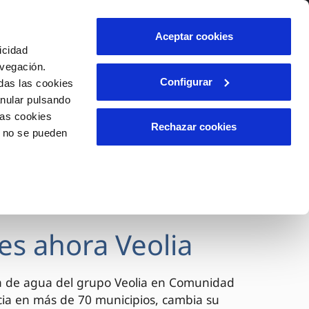
lidad
Ayuda
Contáctanos
Aceptar cookies
icidad
Área de clientes
avegación.
Configurar
das las cookies
anular pulsando
OS
INCIDENCIAS
las cookies
s
Comunica anomalías o posibles
Rechazar cookies
o no se pueden
fraudes
l
lio
Reclamaciones
es
es ahora Veolia
a de agua del grupo Veolia en Comunidad
cia en más de 70 municipios, cambia su