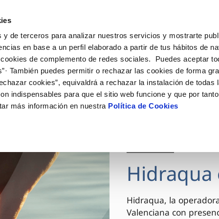
ES
VA
Actua
ies
 y de terceros para analizar nuestros servicios y mostrarte publ
Tu Servicio
Tu Agua
Conócenos
encias en base a un perfil elaborado a partir de tus hábitos de n
 cookies de complemento de redes sociales. Puedes aceptar to
s”· También puedes permitir o rechazar las cookies de forma gr
ÓN AL CLIENTE
AD
ROS COMPROMISOS
NTRATOS
COMPROMISO DE SERVICIO
CUIDADOS DEL AGUA
MODIFICACIÓN DE DAT
echazar cookies”, equivaldrá a rechazar la instalación de todas 
 de contacto
 calidad del agua
 personas
bio de titular
Carta de compromisos
Consejos de ahorro
Actualizar datos bancario
on indispensables para que el sitio web funcione y que por tant
via
el consumidor
medio ambiente
a de suministro
Customer Counsel (Defensa de
Actualizar datos de domici
tar más información en nuestra
Política de Cookies
cliente)
innovacion y digitalización
a de suministro
Actualizar datos personal
Normativa del servicio
 obras y afectaciones
icitud de Acometida
Arbitraje y mediación
03 DIC 2025
ación de fuga interior
umentación contratación
Programa CONTIGO
ntación e impresos
Hidraqua 
VER TODAS LAS GESTIONES
Hidraqua, la operador
Valenciana con presen