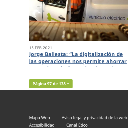
15 FEB 2021
Jorge Ballesta: “La digitalización de
las operaciones nos permite ahorrar
35.000 km al año en desplazamiento
y rentabilizar la labor del personal
operario sin incrementar las horas d
Página 97 de 138
trabajo”
Mapa Web
Aviso legal y privacidad de la web
Accesibilidad
Canal Ético