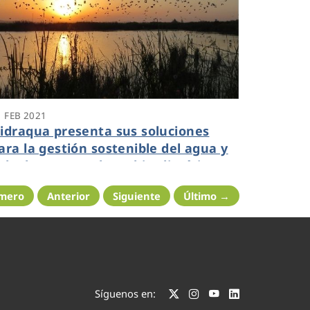
1 FEB 2021
idraqua presenta sus soluciones
ara la gestión sostenible del agua y
a lucha contra el cambio climático en
l Smart Primary
imero
Anterior
Siguiente
Último →
Síguenos en: