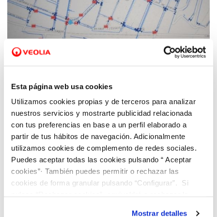
06 ABR 2021
Javier Anguiano: “Sin la aplicación GOT no
Esta página web usa cookies
hubiéramos sido capaces de mantener la
Utilizamos cookies propias y de terceros para analizar
eficiencia en la gestión durante la
nuestros servicios y mostrarte publicidad relacionada
pandemia”
con tus preferencias en base a un perfil elaborado a
partir de tus hábitos de navegación. Adicionalmente
utilizamos cookies de complemento de redes sociales.
Puedes aceptar todas las cookies pulsando “ Aceptar
cookies”· También puedes permitir o rechazar las
cookies de forma granular pulsando “Configurar”. Si
pulsas “Rechazar cookies”, equivaldrá a rechazar la
instalación de todas las cookies salvo las necesarias que
Mostrar detalles