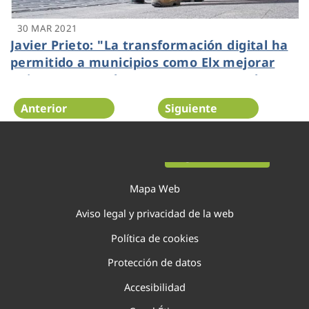
30 MAR 2021
Javier Prieto: "La transformación digital ha
permitido a municipios como Elx mejorar
quince puntos el agua que se aprovecha en
menos de veinte años"
Anterior
Siguiente
Página 93 de 138
Mapa Web
Aviso legal y privacidad de la web
Política de cookies
Protección de datos
Accesibilidad