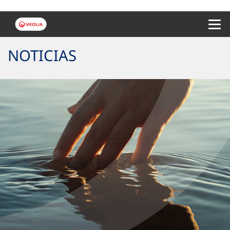
Menu 
NOTICIAS