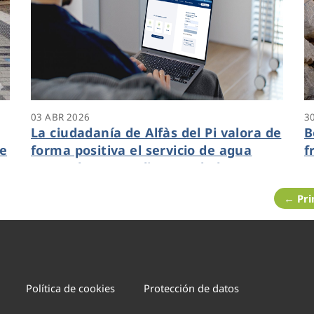
03 ABR 2026
3
La ciudadanía de Alfàs del Pi valora de
B
de
forma positiva el servicio de agua
f
prestado por Veolia y trasladan su
m
fidelidad a esta compañía con un 7 de
i
← Pr
media
p
Política de cookies
Protección de datos