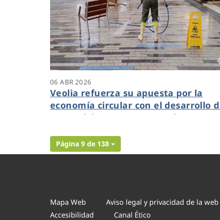
06 ABR 2026
Veolia refuerza su apuesta por la
economía circular con el desarrollo 
una red de agua regenerada en
Benidorm
Página 9 de 138
Mapa Web
Aviso legal y privacidad de la web
Accesibilidad
Canal Ético