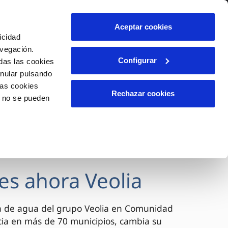
lidad
Ayuda
Contáctanos
Aceptar cookies
icidad
Área de clientes
avegación.
Configurar
das las cookies
anular pulsando
OS
INCIDENCIAS
las cookies
s
Comunica anomalías o posibles
Rechazar cookies
o no se pueden
fraudes
l
lio
Reclamaciones
es
es ahora Veolia
a de agua del grupo Veolia en Comunidad
cia en más de 70 municipios, cambia su