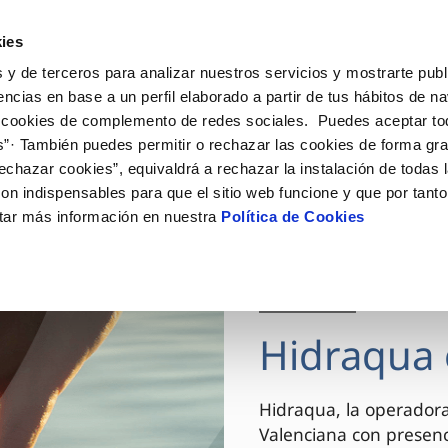
ES
VA
Actua
ies
 y de terceros para analizar nuestros servicios y mostrarte publ
Tu Servicio
Tu Agua
Conócenos
encias en base a un perfil elaborado a partir de tus hábitos de n
 cookies de complemento de redes sociales. Puedes aceptar to
s”· También puedes permitir o rechazar las cookies de forma gr
ÓN AL CLIENTE
AD
ROS COMPROMISOS
NTRATOS
COMPROMISO DE SERVICIO
CUIDADOS DEL AGUA
MODIFICACIÓN DE DAT
echazar cookies”, equivaldrá a rechazar la instalación de todas 
 de contacto
 calidad del agua
 personas
bio de titular
Carta de compromisos
Consejos de ahorro
Actualizar datos bancario
on indispensables para que el sitio web funcione y que por tant
via
el consumidor
medio ambiente
a de suministro
Customer Counsel (Defensa de
Actualizar datos de domici
tar más información en nuestra
Política de Cookies
cliente)
innovacion y digitalización
a de suministro
Actualizar datos personal
Normativa del servicio
 obras y afectaciones
icitud de Acometida
Arbitraje y mediación
03 DIC 2025
ación de fuga interior
umentación contratación
Programa CONTIGO
ntación e impresos
Hidraqua 
VER TODAS LAS GESTIONES
Hidraqua, la operador
Valenciana con presen