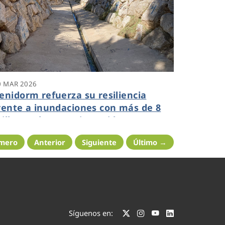
0 MAR 2026
enidorm refuerza su resiliencia
rente a inundaciones con más de 8
illones de euros invertidos en
nfraestructuras de evacuación
imero
Anterior
Siguiente
Último →
luvial
Síguenos en: