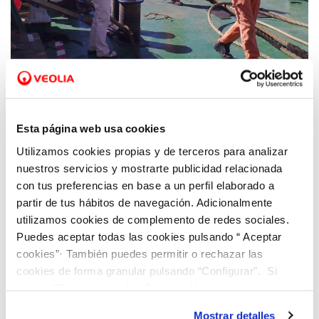
28 MAR 2023
Fundación Aquae, la fundación de Hidraqua,
Esta página web usa cookies
celebra su tercer webinar del curso con la
primera mujer cablera de la historia
Utilizamos cookies propias y de terceros para analizar
nuestros servicios y mostrarte publicidad relacionada
con tus preferencias en base a un perfil elaborado a
partir de tus hábitos de navegación. Adicionalmente
utilizamos cookies de complemento de redes sociales.
Puedes aceptar todas las cookies pulsando “ Aceptar
cookies”· También puedes permitir o rechazar las
cookies de forma granular pulsando “Configurar”. Si
pulsas “Rechazar cookies”, equivaldrá a rechazar la
instalación de todas las cookies salvo las necesarias que
Mostrar detalles