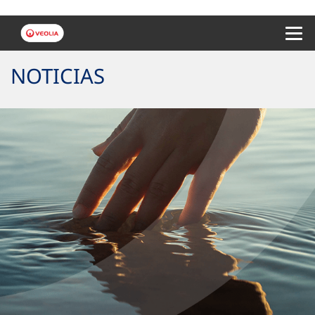
Menu 
NOTICIAS