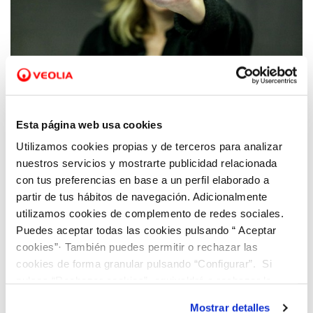
03 JUL 2023
Hidraqua y sus empresas participadas se
Esta página web usa cookies
adhieren al convenio del Ministerio de
Utilizamos cookies propias y de terceros para analizar
Igualdad contra la violencia de género
nuestros servicios y mostrarte publicidad relacionada
con tus preferencias en base a un perfil elaborado a
partir de tus hábitos de navegación. Adicionalmente
utilizamos cookies de complemento de redes sociales.
Puedes aceptar todas las cookies pulsando “ Aceptar
cookies”· También puedes permitir o rechazar las
cookies de forma granular pulsando “Configurar”. Si
pulsas “Rechazar cookies”, equivaldrá a rechazar la
instalación de todas las cookies salvo las necesarias que
Mostrar detalles