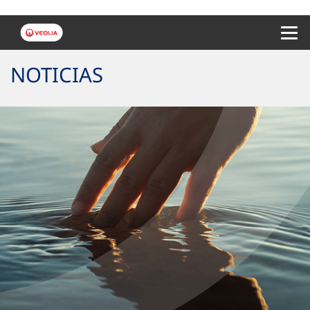
Menu 
NOTICIAS