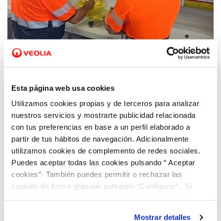
11 DIC 2023
Hidraqua impulsa oportunidades de empleo
Esta página web usa cookies
a través de la Formación Profesional Dual
Utilizamos cookies propias y de terceros para analizar
en la Comunitat Valenciana
nuestros servicios y mostrarte publicidad relacionada
con tus preferencias en base a un perfil elaborado a
partir de tus hábitos de navegación. Adicionalmente
utilizamos cookies de complemento de redes sociales.
Puedes aceptar todas las cookies pulsando “ Aceptar
cookies”· También puedes permitir o rechazar las
cookies de forma granular pulsando “Configurar”. Si
pulsas “Rechazar cookies”, equivaldrá a rechazar la
instalación de todas las cookies salvo las necesarias que
Mostrar detalles