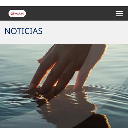
Menu 
NOTICIAS