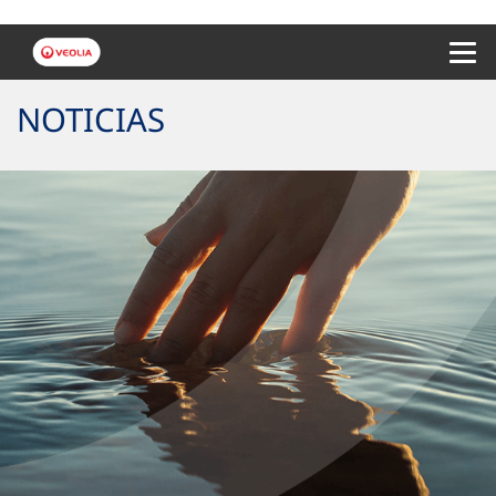
Menu 
NOTICIAS