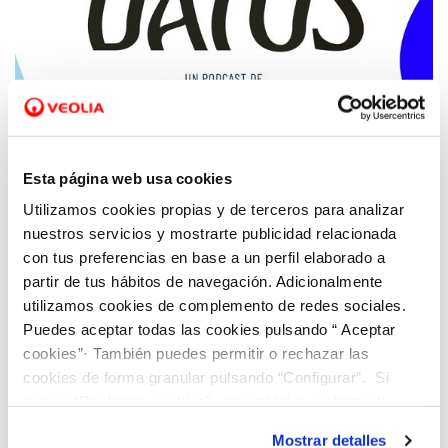
17 JUN 2024
Hidraqua innova en su apuesta por la
Esta página web usa cookies
concienciación a la ciudadanía con el
Utilizamos cookies propias y de terceros para analizar
lanzamiento del podcast ‘Al Agua, Datos’
nuestros servicios y mostrarte publicidad relacionada
con tus preferencias en base a un perfil elaborado a
partir de tus hábitos de navegación. Adicionalmente
utilizamos cookies de complemento de redes sociales.
Puedes aceptar todas las cookies pulsando “ Aceptar
cookies”· También puedes permitir o rechazar las
cookies de forma granular pulsando “Configurar”. Si
pulsas “Rechazar cookies”, equivaldrá a rechazar la
instalación de todas las cookies salvo las necesarias que
Mostrar detalles