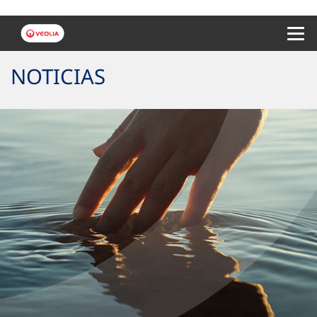
Menu 
NOTICIAS