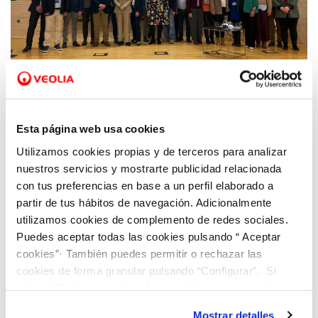
06 MAR 2025
Hidraqua y Cruz Roja presentan las
Esta página web usa cookies
conclusiones del III Foro de Empresas que
Utilizamos cookies propias y de terceros para analizar
inciden en la necesidad de reforzar la
nuestros servicios y mostrarte publicidad relacionada
colaboración entre el sector público y
con tus preferencias en base a un perfil elaborado a
privado
partir de tus hábitos de navegación. Adicionalmente
utilizamos cookies de complemento de redes sociales.
Puedes aceptar todas las cookies pulsando “ Aceptar
cookies”· También puedes permitir o rechazar las
cookies de forma granular pulsando “Configurar”. Si
pulsas “Rechazar cookies”, equivaldrá a rechazar la
instalación de todas las cookies salvo las necesarias que
Mostrar detalles