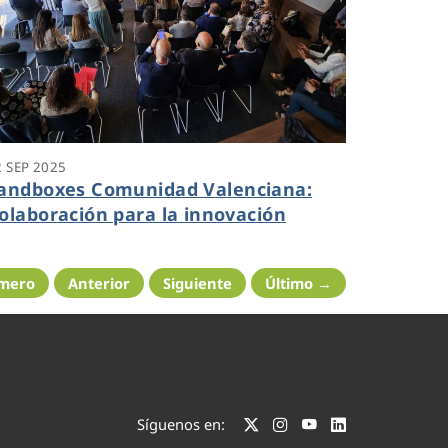
2 SEP 2025
andboxes Comunidad Valenciana:
olaboración para la innovación
imero
Anterior
Siguiente
Último →
Síguenos en: