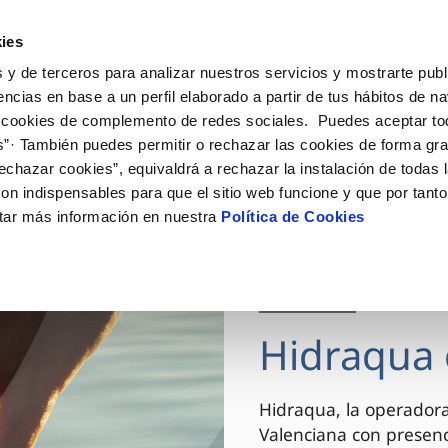
ES
VA
Actua
ies
 y de terceros para analizar nuestros servicios y mostrarte publ
Tu Servicio
Tu Agua
Conócenos
encias en base a un perfil elaborado a partir de tus hábitos de n
 cookies de complemento de redes sociales. Puedes aceptar to
s”· También puedes permitir o rechazar las cookies de forma gr
ÓN AL CLIENTE
AD
ROS COMPROMISOS
NTRATOS
COMPROMISO DE SERVICIO
CUIDADOS DEL AGUA
MODIFICACIÓN DE DAT
echazar cookies”, equivaldrá a rechazar la instalación de todas 
 de contacto
 calidad del agua
 personas
bio de titular
Carta de compromisos
Consejos de ahorro
Actualizar datos bancario
on indispensables para que el sitio web funcione y que por tant
via
el consumidor
medio ambiente
a de suministro
Customer Counsel (Defensa de
Actualizar datos de domici
tar más información en nuestra
Política de Cookies
cliente)
innovacion y digitalización
a de suministro
Actualizar datos personal
Normativa del servicio
 obras y afectaciones
icitud de Acometida
Arbitraje y mediación
03 DIC 2025
ación de fuga interior
umentación contratación
Programa CONTIGO
ntación e impresos
Hidraqua 
VER TODAS LAS GESTIONES
Hidraqua, la operador
Valenciana con presen