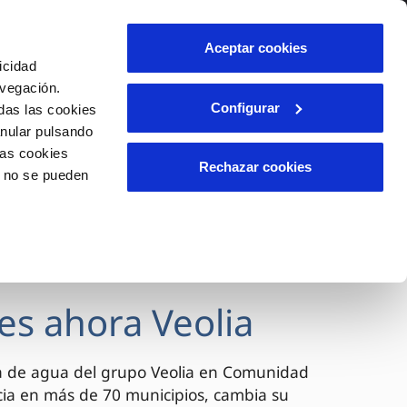
lidad
Ayuda
Contáctanos
Aceptar cookies
icidad
Área de clientes
avegación.
Configurar
das las cookies
anular pulsando
OS
INCIDENCIAS
las cookies
s
Comunica anomalías o posibles
Rechazar cookies
o no se pueden
fraudes
l
lio
Reclamaciones
es
es ahora Veolia
a de agua del grupo Veolia en Comunidad
cia en más de 70 municipios, cambia su