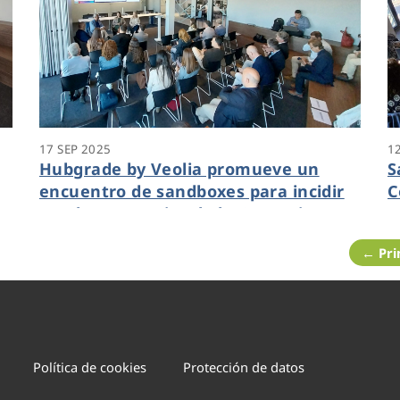
17 SEP 2025
1
Hubgrade by Veolia promueve un
S
encuentro de sandboxes para incidir
C
y
en el compromiso de la Comunitat
Valenciana con la innovación abierta
← Pr
y la transformación digital
Política de cookies
Protección de datos