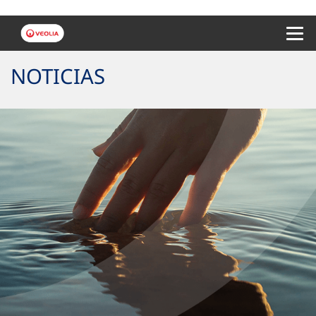
Menu 
NOTICIAS