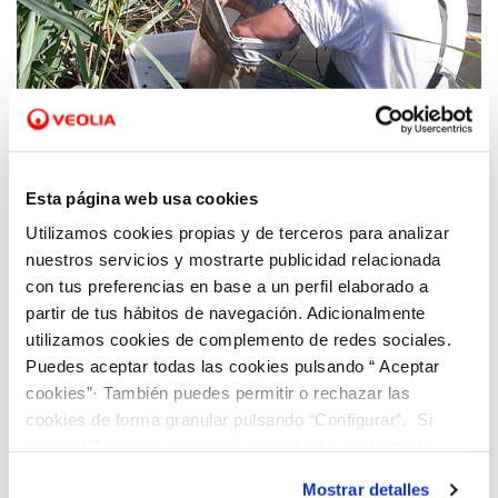
13 OCT 2020
Hidraqua y la UV estudian los grupos
Esta página web usa cookies
biológicos acuáticos indicadores de la
Utilizamos cookies propias y de terceros para analizar
calidad del agua en los humedales del
nuestros servicios y mostrarte publicidad relacionada
Tancat de l'Illa y Tancat de Milia
con tus preferencias en base a un perfil elaborado a
partir de tus hábitos de navegación. Adicionalmente
utilizamos cookies de complemento de redes sociales.
Puedes aceptar todas las cookies pulsando “ Aceptar
cookies”· También puedes permitir o rechazar las
cookies de forma granular pulsando “Configurar”. Si
pulsas “Rechazar cookies”, equivaldrá a rechazar la
instalación de todas las cookies salvo las necesarias que
Mostrar detalles