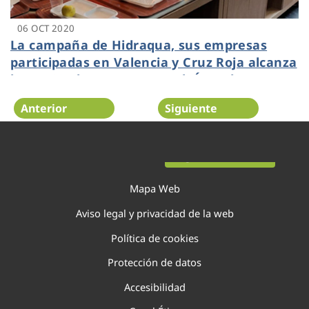
06 OCT 2020
La campaña de Hidraqua, sus empresas
participadas en Valencia y Cruz Roja alcanza
las 6.520 altas nuevas en el ‘Área de
clientes’ de la página web
Anterior
Siguiente
Página 105 de 138
Mapa Web
Aviso legal y privacidad de la web
Política de cookies
Protección de datos
Accesibilidad