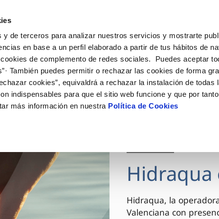
ES
VA
Actua
ies
 y de terceros para analizar nuestros servicios y mostrarte publ
Tu Servicio
Tu Agua
Conócenos
encias en base a un perfil elaborado a partir de tus hábitos de n
 cookies de complemento de redes sociales. Puedes aceptar to
s”· También puedes permitir o rechazar las cookies de forma gr
ÓN AL CLIENTE
AD
ROS COMPROMISOS
NTRATOS
COMPROMISO DE SERVICIO
CUIDADOS DEL AGUA
MODIFICACIÓN DE DAT
echazar cookies”, equivaldrá a rechazar la instalación de todas 
 de contacto
 calidad del agua
 personas
bio de titular
Carta de compromisos
Consejos de ahorro
Actualizar datos bancario
on indispensables para que el sitio web funcione y que por tant
via
el consumidor
medio ambiente
a de suministro
Customer Counsel (Defensa de
Actualizar datos de domici
tar más información en nuestra
Política de Cookies
cliente)
innovacion y digitalización
a de suministro
Actualizar datos personal
Normativa del servicio
 obras y afectaciones
icitud de Acometida
Arbitraje y mediación
03 DIC 2025
ación de fuga interior
umentación contratación
Programa CONTIGO
ntación e impresos
Hidraqua 
VER TODAS LAS GESTIONES
Hidraqua, la operador
Valenciana con presen