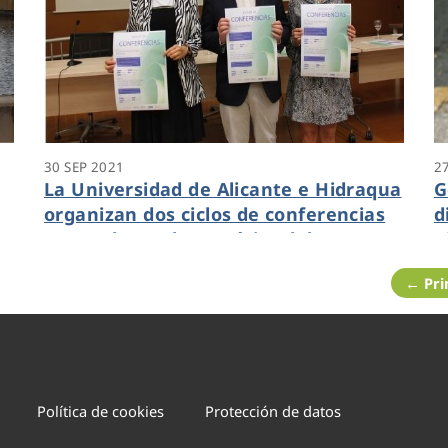
30 SEP 2021
2
La Universidad de Alicante e Hidraqua
G
organizan dos ciclos de conferencias
d
centradas en la temática del agua y
n
e
los objetivos de desarrollo sostenible
d
← Pr
a
Política de cookies
Protección de datos