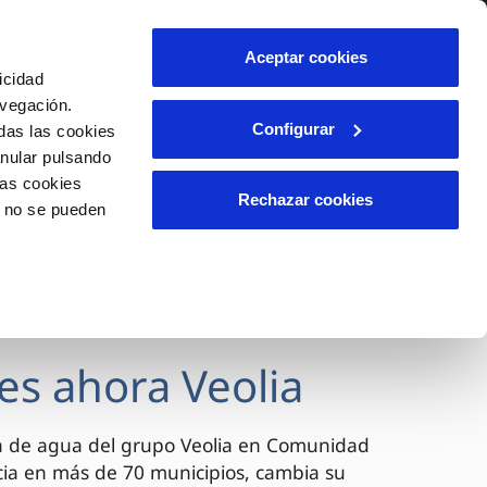
lidad
Ayuda
Contáctanos
Aceptar cookies
icidad
Área de clientes
avegación.
Configurar
das las cookies
anular pulsando
OS
INCIDENCIAS
las cookies
s
Comunica anomalías o posibles
Rechazar cookies
o no se pueden
fraudes
l
lio
Reclamaciones
es
es ahora Veolia
a de agua del grupo Veolia en Comunidad
cia en más de 70 municipios, cambia su