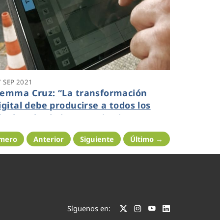
7 SEP 2021
emma Cruz: “La transformación
igital debe producirse a todos los
iveles: desde la operativa interna
iaria hasta las soluciones más
imero
Anterior
Siguiente
Último →
vanzadas”
Síguenos en: