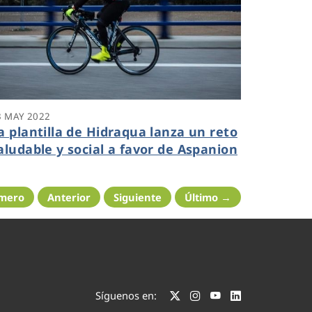
3 MAY 2022
a plantilla de Hidraqua lanza un reto
aludable y social a favor de Aspanion
imero
Anterior
Siguiente
Último →
Síguenos en: