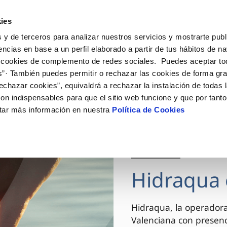
ES
VA
Actua
ies
 y de terceros para analizar nuestros servicios y mostrarte publ
Tu Servicio
Tu Agua
Conócenos
encias en base a un perfil elaborado a partir de tus hábitos de n
 cookies de complemento de redes sociales. Puedes aceptar to
s”· También puedes permitir o rechazar las cookies de forma gr
ÓN AL CLIENTE
AD
ROS COMPROMISOS
NTRATOS
COMPROMISO DE SERVICIO
CUIDADOS DEL AGUA
MODIFICACIÓN DE DAT
echazar cookies”, equivaldrá a rechazar la instalación de todas 
 de contacto
 calidad del agua
 personas
bio de titular
Carta de compromisos
Consejos de ahorro
Actualizar datos bancario
on indispensables para que el sitio web funcione y que por tant
via
el consumidor
medio ambiente
a de suministro
Customer Counsel (Defensa de
Actualizar datos de domici
tar más información en nuestra
Política de Cookies
cliente)
innovacion y digitalización
a de suministro
Actualizar datos personal
Normativa del servicio
 obras y afectaciones
icitud de Acometida
Arbitraje y mediación
03 DIC 2025
ación de fuga interior
umentación contratación
Programa CONTIGO
ntación e impresos
Hidraqua 
VER TODAS LAS GESTIONES
Hidraqua, la operador
Valenciana con presen