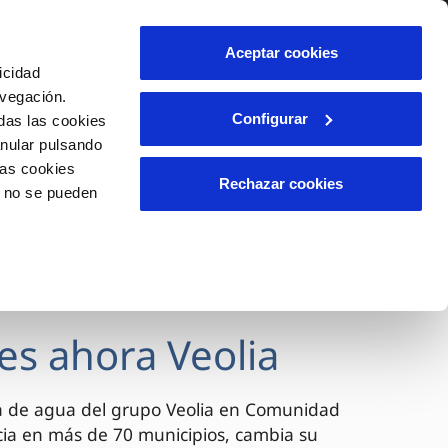
lidad
Ayuda
Contáctanos
Aceptar cookies
icidad
Área de clientes
avegación.
Configurar
das las cookies
anular pulsando
OS
INCIDENCIAS
las cookies
s
Comunica anomalías o posibles
Rechazar cookies
o no se pueden
fraudes
l
lio
Reclamaciones
es
es ahora Veolia
a de agua del grupo Veolia en Comunidad
cia en más de 70 municipios, cambia su