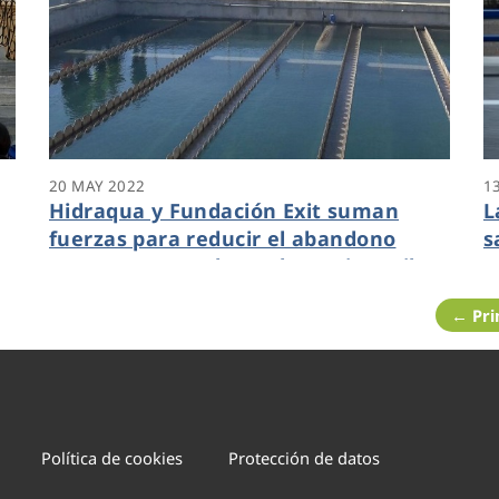
20 MAY 2022
1
Hidraqua y Fundación Exit suman
L
fuerzas para reducir el abandono
s
n
prematuro escolar y el paro juvenil
← Pr
Política de cookies
Protección de datos