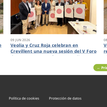
09 JUN 2026
0
e
Veolia y Cruz Roja celebran en
V
Crevillent una nueva sesión del V Foro
r
de Empresas para fomentar alianzas
A
locales
i
← Pr
d
Política de cookies
Protección de datos