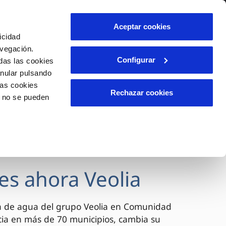
lidad
Ayuda
Contáctanos
Aceptar cookies
icidad
Área de clientes
avegación.
Configurar
das las cookies
anular pulsando
OS
INCIDENCIAS
las cookies
s
Comunica anomalías o posibles
Rechazar cookies
o no se pueden
fraudes
l
lio
Reclamaciones
es
es ahora Veolia
a de agua del grupo Veolia en Comunidad
cia en más de 70 municipios, cambia su