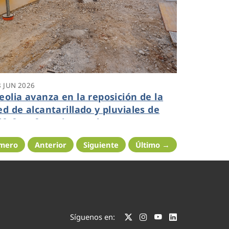
8 JUN 2026
eolia avanza en la reposición de la
ed de alcantarillado y pluviales de
lfafar afectados por la DANA con una
nversión total de más de 7 millones
imero
Anterior
Siguiente
Último →
e euros
Síguenos en: