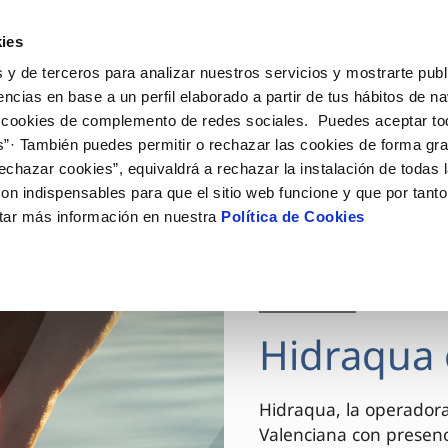
ES
VA
Actua
ies
 y de terceros para analizar nuestros servicios y mostrarte publ
Tu Servicio
Tu Agua
Conócenos
encias en base a un perfil elaborado a partir de tus hábitos de n
 cookies de complemento de redes sociales. Puedes aceptar to
s”· También puedes permitir o rechazar las cookies de forma gr
ÓN AL CLIENTE
AD
ROS COMPROMISOS
NTRATOS
COMPROMISO DE SERVICIO
CUIDADOS DEL AGUA
MODIFICACIÓN DE DAT
echazar cookies”, equivaldrá a rechazar la instalación de todas 
 de contacto
 calidad del agua
 personas
bio de titular
Carta de compromisos
Consejos de ahorro
Actualizar datos bancario
on indispensables para que el sitio web funcione y que por tant
via
el consumidor
medio ambiente
a de suministro
Customer Counsel (Defensa de
Actualizar datos de domici
tar más información en nuestra
Política de Cookies
cliente)
innovacion y digitalización
a de suministro
Actualizar datos personal
Normativa del servicio
 obras y afectaciones
icitud de Acometida
Arbitraje y mediación
03 DIC 2025
ación de fuga interior
umentación contratación
Programa CONTIGO
ntación e impresos
Hidraqua 
VER TODAS LAS GESTIONES
Hidraqua, la operador
Valenciana con presen