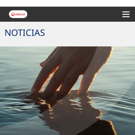
Menu 
NOTICIAS