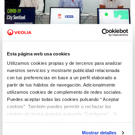
23 JUL 2020
Elda presenta la herramienta City Sentinel
Esta página web usa cookies
que permite detectar la presencia de Covid-
Utilizamos cookies propias y de terceros para analizar
19 en las aguas residuales de la ciudad
nuestros servicios y mostrarte publicidad relacionada
con tus preferencias en base a un perfil elaborado a
partir de tus hábitos de navegación. Adicionalmente
utilizamos cookies de complemento de redes sociales.
Puedes aceptar todas las cookies pulsando “ Aceptar
cookies”· También puedes permitir o rechazar las
cookies de forma granular pulsando “Configurar”. Si
pulsas “Rechazar cookies”, equivaldrá a rechazar la
instalación de todas las cookies salvo las necesarias que
Mostrar detalles