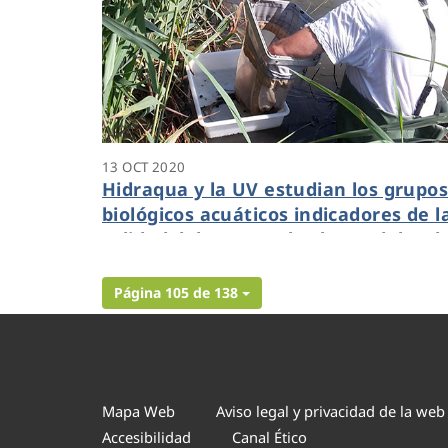
13 OCT 2020
Hidraqua y la UV estudian los grupo
biológicos acuáticos indicadores de l
calidad del agua en los humedales de
Tancat de l'Illa y Tancat de Milia
Página 105 de 138
Mapa Web
Aviso legal y privacidad de la web
Accesibilidad
Canal Ético