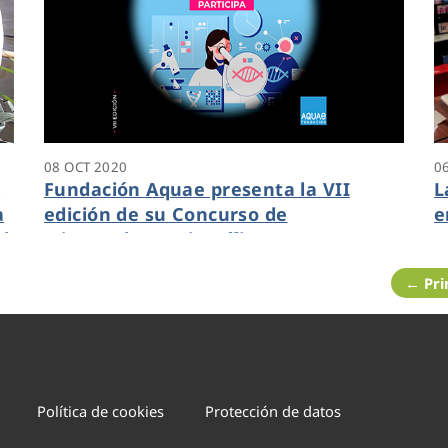
08 OCT 2020
0
s
Fundación Aquae presenta la VII
L
a
edición de su Concurso de
e
l
Microrrelatos Científicos
C
n
← Pr
p
Política de cookies
Protección de datos