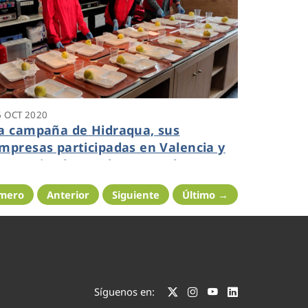
6 OCT 2020
a campaña de Hidraqua, sus
mpresas participadas en Valencia y
ruz Roja alcanza las 6.520 altas
uevas en el ‘Área de clientes’ de la
imero
Anterior
Siguiente
Último →
ágina web
Síguenos en: