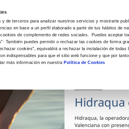
ES
VA
Actua
ies
 y de terceros para analizar nuestros servicios y mostrarte publ
Tu Servicio
Tu Agua
Conócenos
encias en base a un perfil elaborado a partir de tus hábitos de n
 cookies de complemento de redes sociales. Puedes aceptar to
s”· También puedes permitir o rechazar las cookies de forma gr
ÓN AL CLIENTE
AD
ROS COMPROMISOS
NTRATOS
COMPROMISO DE SERVICIO
CUIDADOS DEL AGUA
MODIFICACIÓN DE DAT
echazar cookies”, equivaldrá a rechazar la instalación de todas 
 de contacto
 calidad del agua
 personas
bio de titular
Carta de compromisos
Consejos de ahorro
Actualizar datos bancario
on indispensables para que el sitio web funcione y que por tant
via
el consumidor
medio ambiente
a de suministro
Customer Counsel (Defensa de
Actualizar datos de domici
tar más información en nuestra
Política de Cookies
cliente)
innovacion y digitalización
a de suministro
Actualizar datos personal
Normativa del servicio
 obras y afectaciones
icitud de Acometida
Arbitraje y mediación
03 DIC 2025
ación de fuga interior
umentación contratación
Programa CONTIGO
ntación e impresos
Hidraqua 
VER TODAS LAS GESTIONES
Hidraqua, la operador
Valenciana con presen