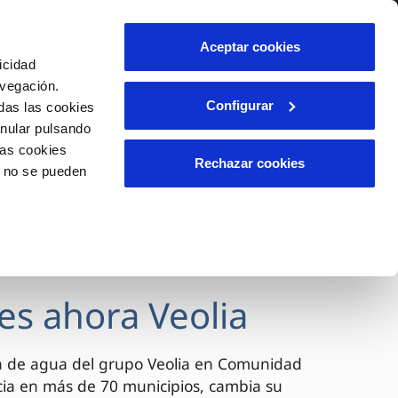
lidad
Ayuda
Contáctanos
Aceptar cookies
icidad
Área de clientes
avegación.
Configurar
das las cookies
anular pulsando
OS
INCIDENCIAS
las cookies
s
Comunica anomalías o posibles
Rechazar cookies
o no se pueden
fraudes
l
lio
Reclamaciones
es
es ahora Veolia
a de agua del grupo Veolia en Comunidad
cia en más de 70 municipios, cambia su