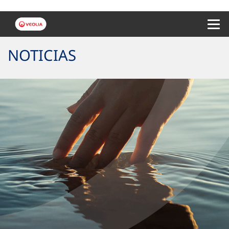
Menu 
NOTICIAS