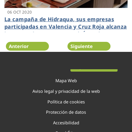
06 OCT 2020
La campaña de Hidraqua, sus empresas
participadas en Valencia y Cruz Roja alcanza
las 6.520 altas nuevas en el ‘Área de
clientes’ de la página web
Anterior
Siguiente
Página 105 de 138
Mapa Web
Aviso legal y privacidad de la web
Política de cookies
Protección de datos
Accesibilidad