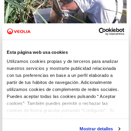
13 OCT 2020
Hidraqua y la UV estudian los grupos
Esta página web usa cookies
biológicos acuáticos indicadores de la
Utilizamos cookies propias y de terceros para analizar
calidad del agua en los humedales del
nuestros servicios y mostrarte publicidad relacionada
Tancat de l'Illa y Tancat de Milia
con tus preferencias en base a un perfil elaborado a
partir de tus hábitos de navegación. Adicionalmente
utilizamos cookies de complemento de redes sociales.
Puedes aceptar todas las cookies pulsando “ Aceptar
cookies”· También puedes permitir o rechazar las
cookies de forma granular pulsando “Configurar”. Si
pulsas “Rechazar cookies”, equivaldrá a rechazar la
instalación de todas las cookies salvo las necesarias que
Mostrar detalles