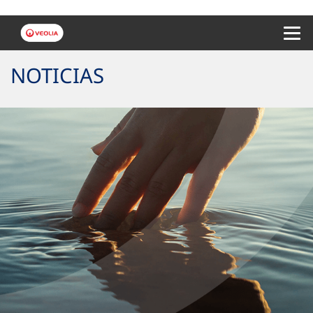
Menu 
NOTICIAS