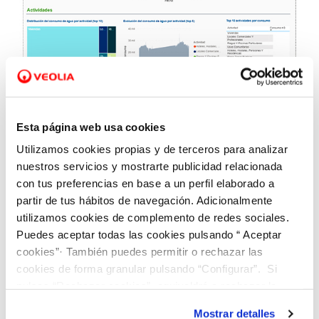
26 ENE 2021
Dinapsis desarrolla una herramienta para
Esta página web usa cookies
analizar la evolución económica de los
Utilizamos cookies propias y de terceros para analizar
municipios a través del consumo de agua
nuestros servicios y mostrarte publicidad relacionada
con tus preferencias en base a un perfil elaborado a
partir de tus hábitos de navegación. Adicionalmente
utilizamos cookies de complemento de redes sociales.
Puedes aceptar todas las cookies pulsando “ Aceptar
cookies”· También puedes permitir o rechazar las
cookies de forma granular pulsando “Configurar”. Si
pulsas “Rechazar cookies”, equivaldrá a rechazar la
instalación de todas las cookies salvo las necesarias que
Mostrar detalles