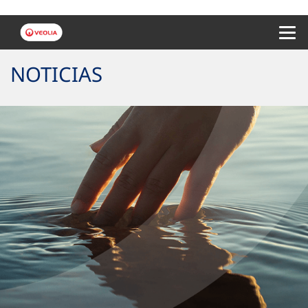
Menu 
NOTICIAS