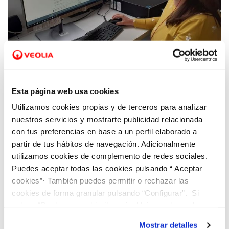
03 SEP 2021
Mercedes Massip: “La centralita virtual de
Esta página web usa cookies
Hidraqua ofrece atención especializada,
Utilizamos cookies propias y de terceros para analizar
eficaz y adaptada”
nuestros servicios y mostrarte publicidad relacionada
con tus preferencias en base a un perfil elaborado a
partir de tus hábitos de navegación. Adicionalmente
utilizamos cookies de complemento de redes sociales.
Puedes aceptar todas las cookies pulsando “ Aceptar
cookies”· También puedes permitir o rechazar las
cookies de forma granular pulsando “Configurar”. Si
pulsas “Rechazar cookies”, equivaldrá a rechazar la
instalación de todas las cookies salvo las necesarias que
Mostrar detalles