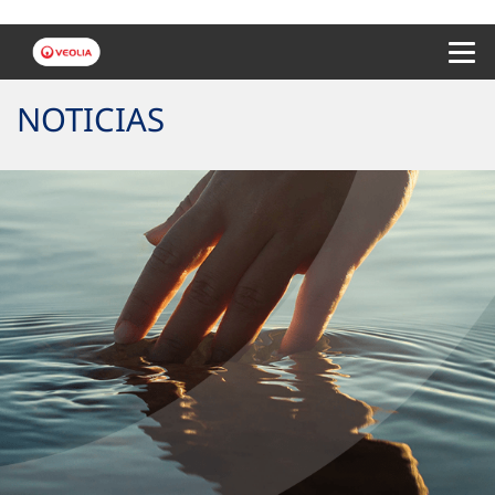
Menu 
NOTICIAS