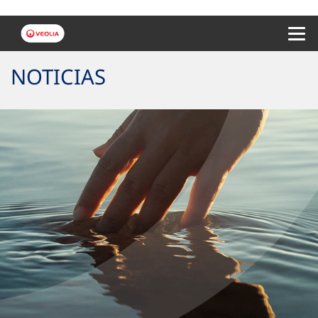
Menu 
NOTICIAS