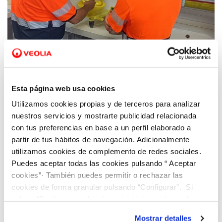
11 DIC 2023
Hidraqua impulsa oportunidades de empleo
Esta página web usa cookies
a través de la Formación Profesional Dual
Utilizamos cookies propias y de terceros para analizar
en la Comunitat Valenciana
nuestros servicios y mostrarte publicidad relacionada
con tus preferencias en base a un perfil elaborado a
partir de tus hábitos de navegación. Adicionalmente
utilizamos cookies de complemento de redes sociales.
Puedes aceptar todas las cookies pulsando “ Aceptar
cookies”· También puedes permitir o rechazar las
cookies de forma granular pulsando “Configurar”. Si
pulsas “Rechazar cookies”, equivaldrá a rechazar la
instalación de todas las cookies salvo las necesarias que
Mostrar detalles