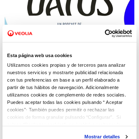
17 JUN 2024
Hidraqua innova en su apuesta por la
Esta página web usa cookies
concienciación a la ciudadanía con el
Utilizamos cookies propias y de terceros para analizar
lanzamiento del podcast ‘Al Agua, Datos’
nuestros servicios y mostrarte publicidad relacionada
con tus preferencias en base a un perfil elaborado a
partir de tus hábitos de navegación. Adicionalmente
utilizamos cookies de complemento de redes sociales.
Puedes aceptar todas las cookies pulsando “ Aceptar
cookies”· También puedes permitir o rechazar las
cookies de forma granular pulsando “Configurar”. Si
pulsas “Rechazar cookies”, equivaldrá a rechazar la
instalación de todas las cookies salvo las necesarias que
Mostrar detalles