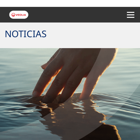
Menu 
NOTICIAS