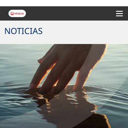
Menu 
NOTICIAS