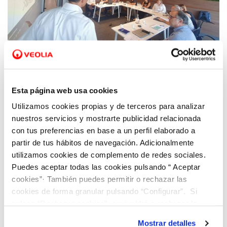
20 SEP 2024
El Consejo Asesor de Cetaqua Comunitat
Esta página web usa cookies
Valenciana define el Plan de acción en el
Utilizamos cookies propias y de terceros para analizar
territorio para los próximos años
nuestros servicios y mostrarte publicidad relacionada
con tus preferencias en base a un perfil elaborado a
partir de tus hábitos de navegación. Adicionalmente
utilizamos cookies de complemento de redes sociales.
Puedes aceptar todas las cookies pulsando “ Aceptar
cookies”· También puedes permitir o rechazar las
cookies de forma granular pulsando “Configurar”. Si
pulsas “Rechazar cookies”, equivaldrá a rechazar la
instalación de todas las cookies salvo las necesarias que
Mostrar detalles