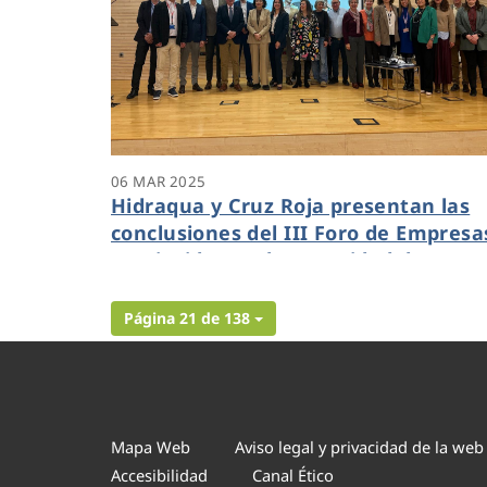
06 MAR 2025
Hidraqua y Cruz Roja presentan las
conclusiones del III Foro de Empresa
que inciden en la necesidad de
reforzar la colaboración entre el
sector público y privado
Página 21 de 138
Mapa Web
Aviso legal y privacidad de la web
Accesibilidad
Canal Ético