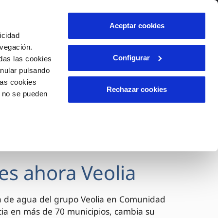
lidad
Ayuda
Contáctanos
Aceptar cookies
icidad
Área de clientes
avegación.
Configurar
das las cookies
anular pulsando
OS
INCIDENCIAS
las cookies
s
Comunica anomalías o posibles
Rechazar cookies
o no se pueden
fraudes
l
lio
Reclamaciones
es
es ahora Veolia
a de agua del grupo Veolia en Comunidad
cia en más de 70 municipios, cambia su