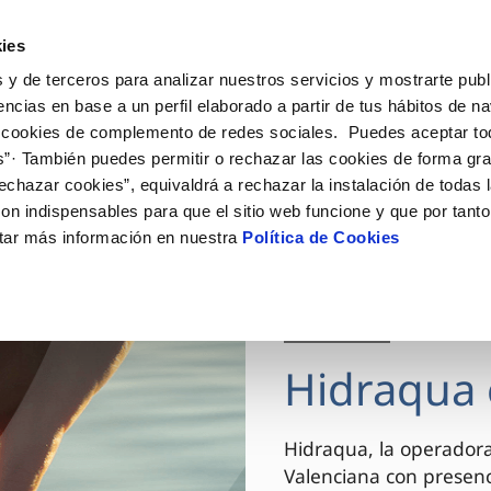
ES
VA
Actua
ies
 y de terceros para analizar nuestros servicios y mostrarte publ
Tu Servicio
Tu Agua
Conócenos
encias en base a un perfil elaborado a partir de tus hábitos de n
 cookies de complemento de redes sociales. Puedes aceptar to
s”· También puedes permitir o rechazar las cookies de forma gr
ÓN AL CLIENTE
AD
ROS COMPROMISOS
NTRATOS
COMPROMISO DE SERVICIO
CUIDADOS DEL AGUA
MODIFICACIÓN DE DAT
echazar cookies”, equivaldrá a rechazar la instalación de todas 
 de contacto
 calidad del agua
 personas
bio de titular
Carta de compromisos
Consejos de ahorro
Actualizar datos bancario
on indispensables para que el sitio web funcione y que por tant
via
el consumidor
medio ambiente
a de suministro
Customer Counsel (Defensa de
Actualizar datos de domici
tar más información en nuestra
Política de Cookies
cliente)
innovacion y digitalización
a de suministro
Actualizar datos personal
Normativa del servicio
 obras y afectaciones
icitud de Acometida
Arbitraje y mediación
03 DIC 2025
ación de fuga interior
umentación contratación
Programa CONTIGO
ntación e impresos
Hidraqua 
VER TODAS LAS GESTIONES
Hidraqua, la operador
Valenciana con presen