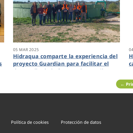
05 MAR 2025
0
Hidraqua comparte la experiencia del
H
s
proyecto Guardian para facilitar el
c
desarrollo de la futura planta piloto
m
de regeneración de agua de Riba-Roja
d
← Pr
Política de cookies
Protección de datos