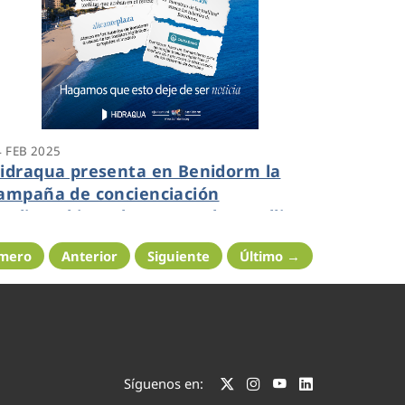
4 FEB 2025
idraqua presenta en Benidorm la
ampaña de concienciación
edioambiental “Haz que las toallitas
ejen de ser noticia”
imero
Anterior
Siguiente
Último →
Síguenos en: