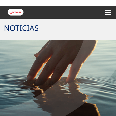
Menu 
NOTICIAS