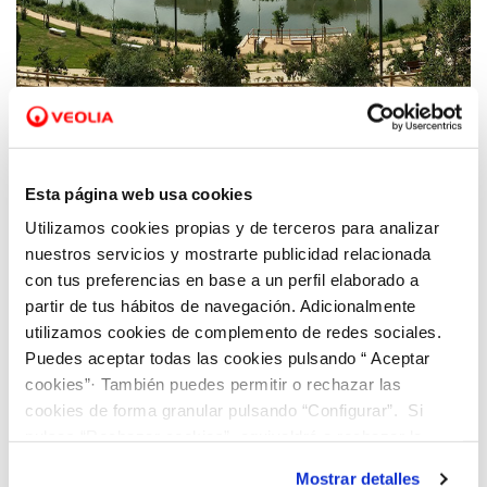
22 OCT 2020
Dinapsis expone sus proyectos de resiliencia
Esta página web usa cookies
y renaturalización de las ciudades como
Utilizamos cookies propias y de terceros para analizar
respuesta a los efectos del cambio climático
nuestros servicios y mostrarte publicidad relacionada
en URCC 2020
con tus preferencias en base a un perfil elaborado a
partir de tus hábitos de navegación. Adicionalmente
utilizamos cookies de complemento de redes sociales.
Puedes aceptar todas las cookies pulsando “ Aceptar
cookies”· También puedes permitir o rechazar las
cookies de forma granular pulsando “Configurar”. Si
pulsas “Rechazar cookies”, equivaldrá a rechazar la
instalación de todas las cookies salvo las necesarias que
Mostrar detalles