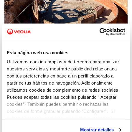
28 DIC 2020
Europa apuesta por un proyecto valenciano
Esta página web usa cookies
para aumentar la resiliencia a incendios en
Utilizamos cookies propias y de terceros para analizar
el Parc Natural del Túria
nuestros servicios y mostrarte publicidad relacionada
con tus preferencias en base a un perfil elaborado a
partir de tus hábitos de navegación. Adicionalmente
utilizamos cookies de complemento de redes sociales.
Puedes aceptar todas las cookies pulsando “ Aceptar
cookies”· También puedes permitir o rechazar las
cookies de forma granular pulsando “Configurar”. Si
pulsas “Rechazar cookies”, equivaldrá a rechazar la
instalación de todas las cookies salvo las necesarias que
Mostrar detalles