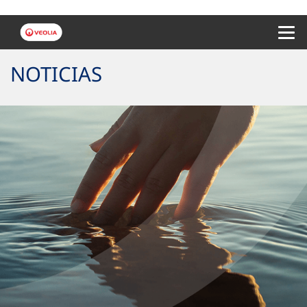
Menu 
NOTICIAS