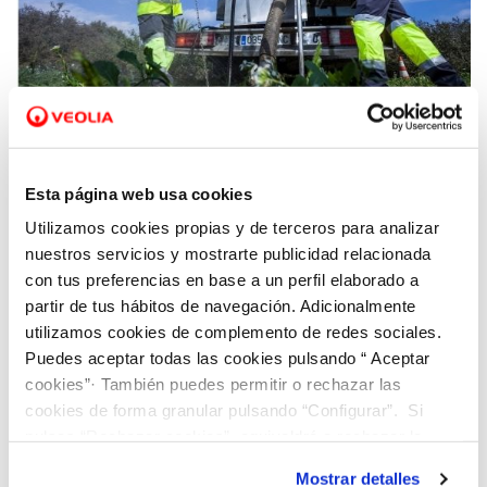
04 MAY 2021
Carolina Belda: “La transformación digital
Esta página web usa cookies
ayuda a adaptarnos al cambio climático y
Utilizamos cookies propias y de terceros para analizar
ofrece transparencia en la gestión del ciclo
nuestros servicios y mostrarte publicidad relacionada
integral del agua”
con tus preferencias en base a un perfil elaborado a
partir de tus hábitos de navegación. Adicionalmente
utilizamos cookies de complemento de redes sociales.
Puedes aceptar todas las cookies pulsando “ Aceptar
cookies”· También puedes permitir o rechazar las
cookies de forma granular pulsando “Configurar”. Si
pulsas “Rechazar cookies”, equivaldrá a rechazar la
instalación de todas las cookies salvo las necesarias que
Mostrar detalles