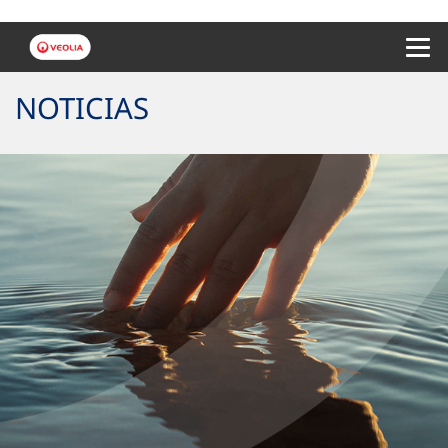
Menu 
NOTICIAS