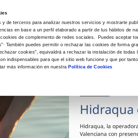
ES
VA
Actua
ies
 y de terceros para analizar nuestros servicios y mostrarte publ
Tu Servicio
Tu Agua
Conócenos
encias en base a un perfil elaborado a partir de tus hábitos de n
 cookies de complemento de redes sociales. Puedes aceptar to
s”· También puedes permitir o rechazar las cookies de forma gr
ÓN AL CLIENTE
AD
ROS COMPROMISOS
NTRATOS
COMPROMISO DE SERVICIO
CUIDADOS DEL AGUA
MODIFICACIÓN DE DAT
echazar cookies”, equivaldrá a rechazar la instalación de todas 
 de contacto
 calidad del agua
 personas
bio de titular
Carta de compromisos
Consejos de ahorro
Actualizar datos bancario
on indispensables para que el sitio web funcione y que por tant
via
el consumidor
medio ambiente
a de suministro
Customer Counsel (Defensa de
Actualizar datos de domici
tar más información en nuestra
Política de Cookies
cliente)
innovacion y digitalización
a de suministro
Actualizar datos personal
Normativa del servicio
 obras y afectaciones
icitud de Acometida
Arbitraje y mediación
03 DIC 2025
ación de fuga interior
umentación contratación
Programa CONTIGO
ntación e impresos
Hidraqua 
VER TODAS LAS GESTIONES
Hidraqua, la operador
Valenciana con presen