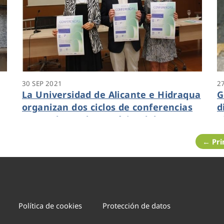
30 SEP 2021
2
La Universidad de Alicante e Hidraqua
G
organizan dos ciclos de conferencias
d
centradas en la temática del agua y
n
e
los objetivos de desarrollo sostenible
d
← Pr
a
Política de cookies
Protección de datos