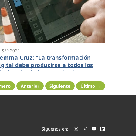
7 SEP 2021
emma Cruz: “La transformación
igital debe producirse a todos los
iveles: desde la operativa interna
iaria hasta las soluciones más
imero
Anterior
Siguiente
Último →
vanzadas”
Síguenos en: