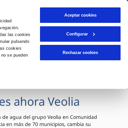
lidad
Ayuda
Contáctanos
Aceptar cookies
icidad
Área de clientes
avegación.
Configurar
das las cookies
anular pulsando
OS
INCIDENCIAS
las cookies
s
Comunica anomalías o posibles
Rechazar cookies
o no se pueden
fraudes
l
lio
Reclamaciones
es
es ahora Veolia
a de agua del grupo Veolia en Comunidad
cia en más de 70 municipios, cambia su