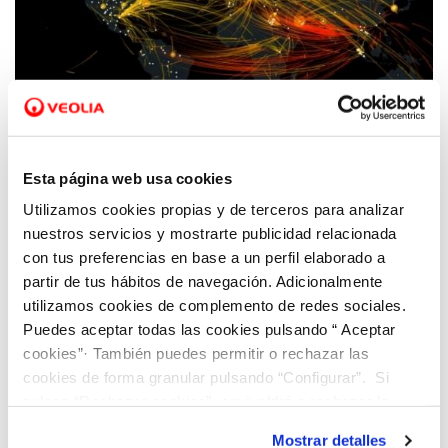
26 OCT 2021
Fran Moragues: “Análisis y formación son
Esta página web usa cookies
claves para avanzar en ciberseguridad”
Utilizamos cookies propias y de terceros para analizar
nuestros servicios y mostrarte publicidad relacionada
con tus preferencias en base a un perfil elaborado a
partir de tus hábitos de navegación. Adicionalmente
utilizamos cookies de complemento de redes sociales.
Puedes aceptar todas las cookies pulsando “ Aceptar
cookies”· También puedes permitir o rechazar las
cookies de forma granular pulsando “Configurar”. Si
pulsas “Rechazar cookies”, equivaldrá a rechazar la
instalación de todas las cookies salvo las necesarias que
Mostrar detalles