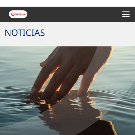
Menu 
NOTICIAS