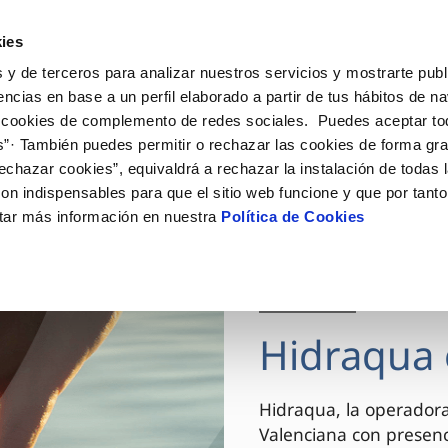
ES
VA
Actua
ies
 y de terceros para analizar nuestros servicios y mostrarte publ
Tu Servicio
Tu Agua
Conócenos
encias en base a un perfil elaborado a partir de tus hábitos de n
 cookies de complemento de redes sociales. Puedes aceptar to
s”· También puedes permitir o rechazar las cookies de forma gr
ÓN AL CLIENTE
AD
ROS COMPROMISOS
NTRATOS
COMPROMISO DE SERVICIO
CUIDADOS DEL AGUA
MODIFICACIÓN DE DAT
echazar cookies”, equivaldrá a rechazar la instalación de todas 
 de contacto
 calidad del agua
 personas
bio de titular
Carta de compromisos
Consejos de ahorro
Actualizar datos bancario
on indispensables para que el sitio web funcione y que por tant
via
el consumidor
medio ambiente
a de suministro
Customer Counsel (Defensa de
Actualizar datos de domici
tar más información en nuestra
Política de Cookies
cliente)
innovacion y digitalización
a de suministro
Actualizar datos personal
Normativa del servicio
 obras y afectaciones
icitud de Acometida
Arbitraje y mediación
03 DIC 2025
ación de fuga interior
umentación contratación
Programa CONTIGO
ntación e impresos
Hidraqua 
VER TODAS LAS GESTIONES
Hidraqua, la operador
Valenciana con presen