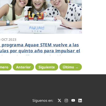
0 OCT 2023
l programa Aquae STEM vuelve a las
ulas por quinto año para impulsar el
alento científico entre las jóvenes
studiantes
imero
Anterior
Siguiente
Último →
Síguenos en: