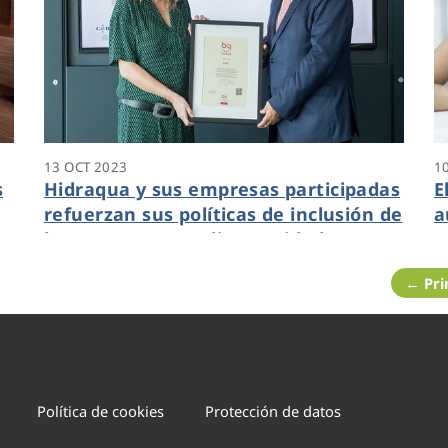
13 OCT 2023
1
s
Hidraqua y sus empresas participadas
E
refuerzan sus políticas de inclusión de
a
las personas con discapacidad y
t
renueva su sello Bequal Plus
e
← Pr
Política de cookies
Protección de datos