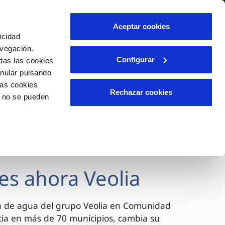
lidad
Ayuda
Contáctanos
Aceptar cookies
icidad
Área de clientes
avegación.
Configurar
das las cookies
anular pulsando
OS
INCIDENCIAS
las cookies
s
Comunica anomalías o posibles
Rechazar cookies
o no se pueden
fraudes
l
lio
Reclamaciones
es
es ahora Veolia
a de agua del grupo Veolia en Comunidad
cia en más de 70 municipios, cambia su