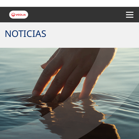
Menu 
NOTICIAS