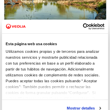
19 NOV 2021
Los municipios gestionados por Hidraqua en
Esta página web usa cookies
la Comunitat Valenciana reutilizan un 43%
Utilizamos cookies propias y de terceros para analizar
más de agua que la media española
nuestros servicios y mostrarte publicidad relacionada
con tus preferencias en base a un perfil elaborado a
partir de tus hábitos de navegación. Adicionalmente
utilizamos cookies de complemento de redes sociales.
Puedes aceptar todas las cookies pulsando “ Aceptar
cookies”· También puedes permitir o rechazar las
cookies de forma granular pulsando “Configurar”. Si
pulsas “Rechazar cookies”, equivaldrá a rechazar la
instalación de todas las cookies salvo las necesarias que
Mostrar detalles