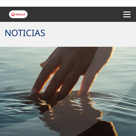
Menu 
NOTICIAS