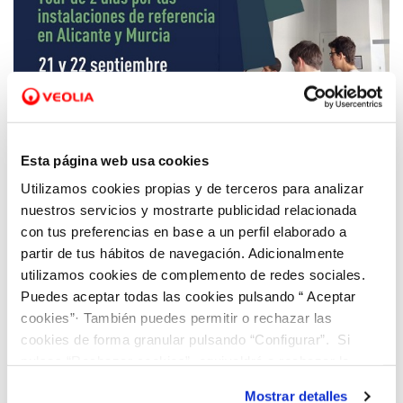
01 AGO 2022
Escuela del Agua escoge varias instalaciones
Esta página web usa cookies
gestionadas por Hidraqua para impartir su
Utilizamos cookies propias y de terceros para analizar
ruta formativa sobre infraestructuras
nuestros servicios y mostrarte publicidad relacionada
referentes en la gestión del ciclo integral
con tus preferencias en base a un perfil elaborado a
del agua
partir de tus hábitos de navegación. Adicionalmente
utilizamos cookies de complemento de redes sociales.
Puedes aceptar todas las cookies pulsando “ Aceptar
cookies”· También puedes permitir o rechazar las
cookies de forma granular pulsando “Configurar”. Si
pulsas “Rechazar cookies”, equivaldrá a rechazar la
instalación de todas las cookies salvo las necesarias que
Mostrar detalles