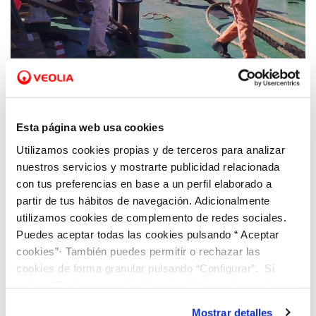
28 MAR 2023
Fundación Aquae, la fundación de Hidraqua,
Esta página web usa cookies
celebra su tercer webinar del curso con la
primera mujer cablera de la historia
Utilizamos cookies propias y de terceros para analizar
nuestros servicios y mostrarte publicidad relacionada
con tus preferencias en base a un perfil elaborado a
partir de tus hábitos de navegación. Adicionalmente
utilizamos cookies de complemento de redes sociales.
Puedes aceptar todas las cookies pulsando “ Aceptar
cookies”· También puedes permitir o rechazar las
cookies de forma granular pulsando “Configurar”. Si
pulsas “Rechazar cookies”, equivaldrá a rechazar la
instalación de todas las cookies salvo las necesarias que
Mostrar detalles