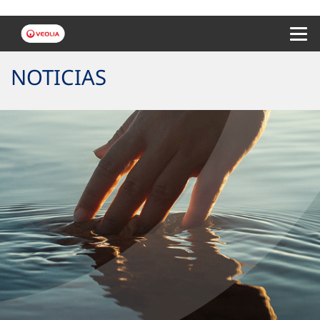
Menu 
NOTICIAS