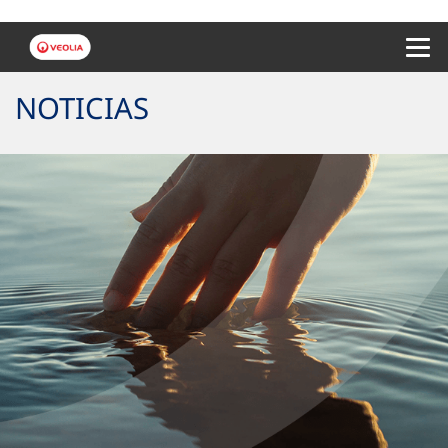
Menu 
NOTICIAS