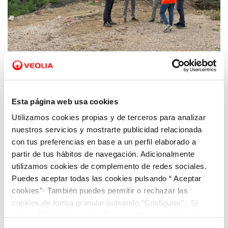
11 JUN 2026
Veolia ejecuta en Riba-roja un 30% de las
obras de reposición y mejora de las
Esta página web usa cookies
infraestructuras hídricas tras la DANA que
Utilizamos cookies propias y de terceros para analizar
supondrán una inversión de 4,4 millones de
nuestros servicios y mostrarte publicidad relacionada
euros
con tus preferencias en base a un perfil elaborado a
partir de tus hábitos de navegación. Adicionalmente
utilizamos cookies de complemento de redes sociales.
Puedes aceptar todas las cookies pulsando “ Aceptar
cookies”· También puedes permitir o rechazar las
cookies de forma granular pulsando “Configurar”. Si
pulsas “Rechazar cookies”, equivaldrá a rechazar la
instalación de todas las cookies salvo las necesarias que