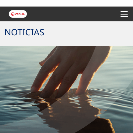
Menu 
NOTICIAS