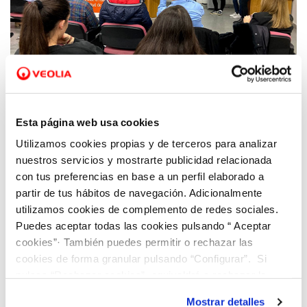
08 ENE 2020
Hidraqua participa en el Proyecto Gennera
Esta página web usa cookies
de la UA para ofrecer soluciones
Utilizamos cookies propias y de terceros para analizar
innovadoras a los retos empresariales
nuestros servicios y mostrarte publicidad relacionada
con tus preferencias en base a un perfil elaborado a
partir de tus hábitos de navegación. Adicionalmente
utilizamos cookies de complemento de redes sociales.
Puedes aceptar todas las cookies pulsando “ Aceptar
cookies”· También puedes permitir o rechazar las
cookies de forma granular pulsando “Configurar”. Si
pulsas “Rechazar cookies”, equivaldrá a rechazar la
instalación de todas las cookies salvo las necesarias que
Mostrar detalles