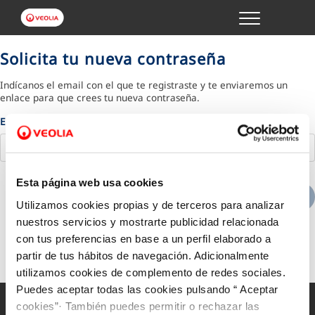
Menu
GESTIONES ONLINE
Solicita tu nueva contraseña
Indícanos el email con el que te registraste y te enviaremos un
VER TODAS LAS GESTIONES
enlace para que crees tu nueva contraseña.
Email
TU SERVICIO
VER TODAS LAS GESTIONES
Esta página web usa cookies
Cancelar
Enviar solicitud
TU AGUA
Utilizamos cookies propias y de terceros para analizar
nuestros servicios y mostrarte publicidad relacionada
con tus preferencias en base a un perfil elaborado a
VER TODAS LAS GESTIONES
partir de tus hábitos de navegación. Adicionalmente
utilizamos cookies de complemento de redes sociales.
CONÓCENOS
Puedes aceptar todas las cookies pulsando “ Aceptar
cookies”· También puedes permitir o rechazar las