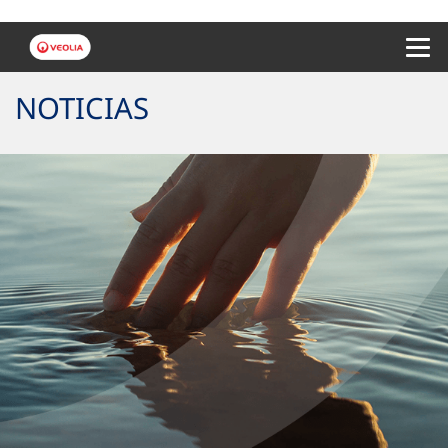
Menu 
NOTICIAS