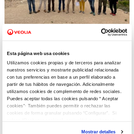
04 JUN 2021
Beneixama, Hidraqua y Fundación Aquae
Esta página web usa cookies
presentan un proyecto que permitirá
Utilizamos cookies propias y de terceros para analizar
recuperar más de 15.000 m2 de superficie
nuestros servicios y mostrarte publicidad relacionada
forestal
con tus preferencias en base a un perfil elaborado a
partir de tus hábitos de navegación. Adicionalmente
utilizamos cookies de complemento de redes sociales.
Puedes aceptar todas las cookies pulsando “ Aceptar
cookies”· También puedes permitir o rechazar las
cookies de forma granular pulsando “Configurar”. Si
pulsas “Rechazar cookies”, equivaldrá a rechazar la
instalación de todas las cookies salvo las necesarias que
Mostrar detalles