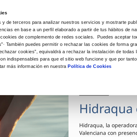
ES
VA
Actua
ies
 y de terceros para analizar nuestros servicios y mostrarte publ
Tu Servicio
Tu Agua
Conócenos
encias en base a un perfil elaborado a partir de tus hábitos de n
 cookies de complemento de redes sociales. Puedes aceptar to
s”· También puedes permitir o rechazar las cookies de forma gr
ÓN AL CLIENTE
AD
ROS COMPROMISOS
NTRATOS
COMPROMISO DE SERVICIO
CUIDADOS DEL AGUA
MODIFICACIÓN DE DAT
echazar cookies”, equivaldrá a rechazar la instalación de todas 
 de contacto
 calidad del agua
 personas
bio de titular
Carta de compromisos
Consejos de ahorro
Actualizar datos bancario
on indispensables para que el sitio web funcione y que por tant
via
el consumidor
medio ambiente
a de suministro
Customer Counsel (Defensa de
Actualizar datos de domici
tar más información en nuestra
Política de Cookies
cliente)
innovacion y digitalización
a de suministro
Actualizar datos personal
Normativa del servicio
 obras y afectaciones
icitud de Acometida
Arbitraje y mediación
03 DIC 2025
ación de fuga interior
umentación contratación
Programa CONTIGO
ntación e impresos
Hidraqua 
VER TODAS LAS GESTIONES
Hidraqua, la operador
Valenciana con presen