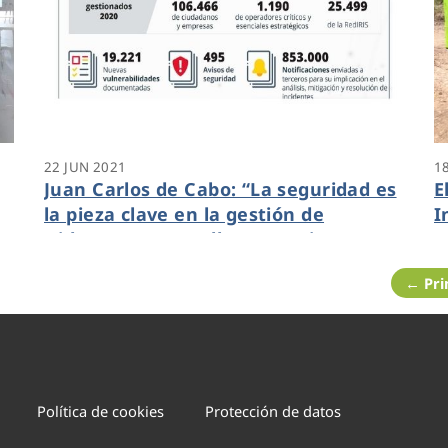
22 JUN 2021
1
Juan Carlos de Cabo: “La seguridad es
E
la pieza clave en la gestión de
I
Hidraqua y para ello se requiere
a
digitalización, inversión y mejora
i
← Pr
continua”
i
E
Política de cookies
Protección de datos