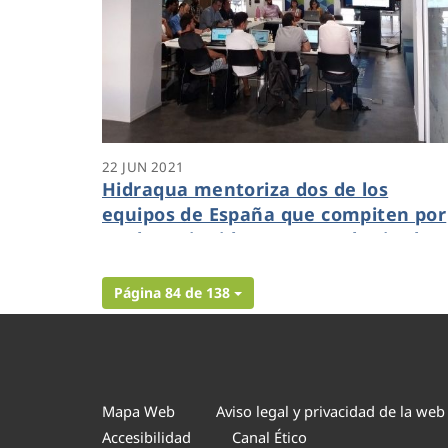
22 JUN 2021
Hidraqua mentoriza dos de los
equipos de España que compiten por
ser la mejor idea para combatir el
cambio climático
Página 84 de 138
Mapa Web
Aviso legal y privacidad de la web
Accesibilidad
Canal Ético