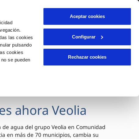
lidad
Ayuda
Contáctanos
Aceptar cookies
icidad
Área de clientes
avegación.
Configurar
das las cookies
anular pulsando
OS
INCIDENCIAS
las cookies
s
Comunica anomalías o posibles
Rechazar cookies
o no se pueden
fraudes
l
lio
Reclamaciones
es
es ahora Veolia
a de agua del grupo Veolia en Comunidad
cia en más de 70 municipios, cambia su