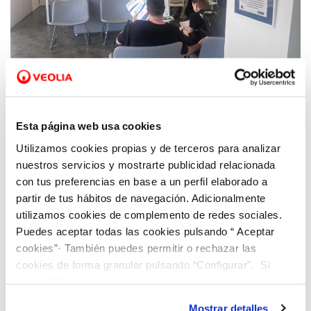
18 MAY 2026
Veolia pone en valor la atención al cliente
Esta página web usa cookies
como parte esencial de la gestión del agua
Utilizamos cookies propias y de terceros para analizar
en Benidorm
nuestros servicios y mostrarte publicidad relacionada
con tus preferencias en base a un perfil elaborado a
partir de tus hábitos de navegación. Adicionalmente
utilizamos cookies de complemento de redes sociales.
Puedes aceptar todas las cookies pulsando “ Aceptar
cookies”· También puedes permitir o rechazar las
cookies de forma granular pulsando “Configurar”. Si
pulsas “Rechazar cookies”, equivaldrá a rechazar la
instalación de todas las cookies salvo las necesarias que
Mostrar detalles