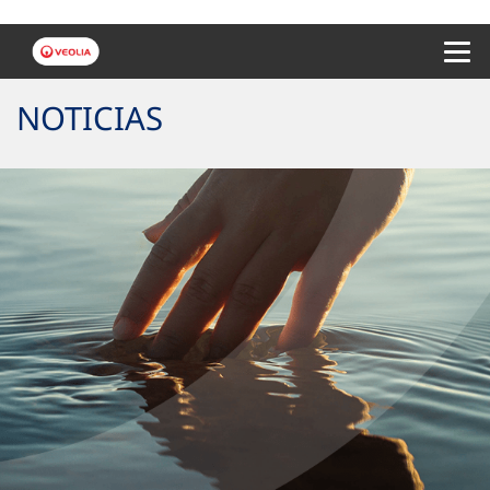
Menu 
NOTICIAS