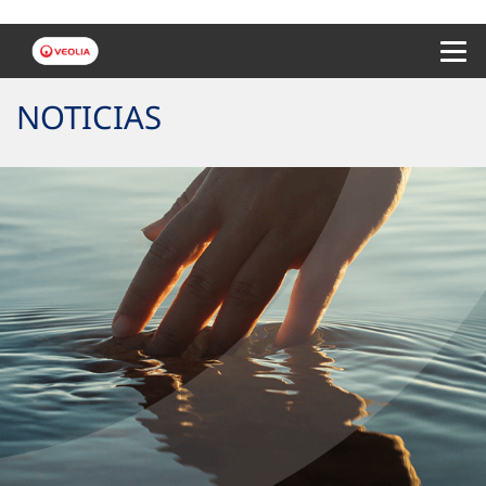
Menu 
NOTICIAS