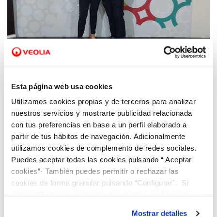
04 NOV 2022
La FEMP premia a Santa Pola por sus
Esta página web usa cookies
prácticas sostenibles en la gestión del agua
Utilizamos cookies propias y de terceros para analizar
implantadas de la mano de Hidraqua
nuestros servicios y mostrarte publicidad relacionada
con tus preferencias en base a un perfil elaborado a
partir de tus hábitos de navegación. Adicionalmente
utilizamos cookies de complemento de redes sociales.
Puedes aceptar todas las cookies pulsando “ Aceptar
cookies”· También puedes permitir o rechazar las
cookies de forma granular pulsando “Configurar”. Si
pulsas “Rechazar cookies”, equivaldrá a rechazar la
instalación de todas las cookies salvo las necesarias que
Mostrar detalles