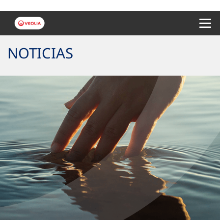
Menu 
NOTICIAS