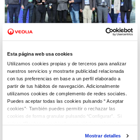
09 DIC 2022
Hidraqua presenta su estrategia en
Esta página web usa cookies
emprendimiento, sostenibilidad e
Utilizamos cookies propias y de terceros para analizar
innovación climática en el evento
nuestros servicios y mostrarte publicidad relacionada
internacional Unique Summit
con tus preferencias en base a un perfil elaborado a
partir de tus hábitos de navegación. Adicionalmente
utilizamos cookies de complemento de redes sociales.
Puedes aceptar todas las cookies pulsando “ Aceptar
cookies”· También puedes permitir o rechazar las
cookies de forma granular pulsando “Configurar”. Si
pulsas “Rechazar cookies”, equivaldrá a rechazar la
instalación de todas las cookies salvo las necesarias que
Mostrar detalles
son indispensables para que el sitio web funcione y que