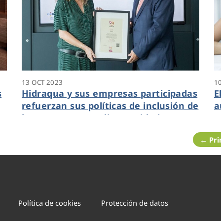
13 OCT 2023
1
s
Hidraqua y sus empresas participadas
E
refuerzan sus políticas de inclusión de
a
las personas con discapacidad y
t
renueva su sello Bequal Plus
e
← Pr
Política de cookies
Protección de datos