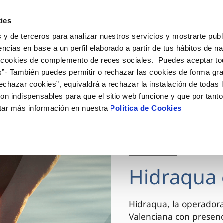
ES
VA
Actua
ies
 y de terceros para analizar nuestros servicios y mostrarte publ
Tu Servicio
Tu Agua
Conócenos
encias en base a un perfil elaborado a partir de tus hábitos de n
 cookies de complemento de redes sociales. Puedes aceptar to
s”· También puedes permitir o rechazar las cookies de forma gr
ÓN AL CLIENTE
AD
ROS COMPROMISOS
NTRATOS
COMPROMISO DE SERVICIO
CUIDADOS DEL AGUA
MODIFICACIÓN DE DAT
echazar cookies”, equivaldrá a rechazar la instalación de todas 
 de contacto
 calidad del agua
 personas
bio de titular
Carta de compromisos
Consejos de ahorro
Actualizar datos bancario
on indispensables para que el sitio web funcione y que por tant
via
el consumidor
medio ambiente
a de suministro
Customer Counsel (Defensa de
Actualizar datos de domici
tar más información en nuestra
Política de Cookies
cliente)
innovacion y digitalización
a de suministro
Actualizar datos personal
Normativa del servicio
 obras y afectaciones
icitud de Acometida
Arbitraje y mediación
03 DIC 2025
ación de fuga interior
umentación contratación
Programa CONTIGO
ntación e impresos
Hidraqua 
VER TODAS LAS GESTIONES
Hidraqua, la operador
Valenciana con presen