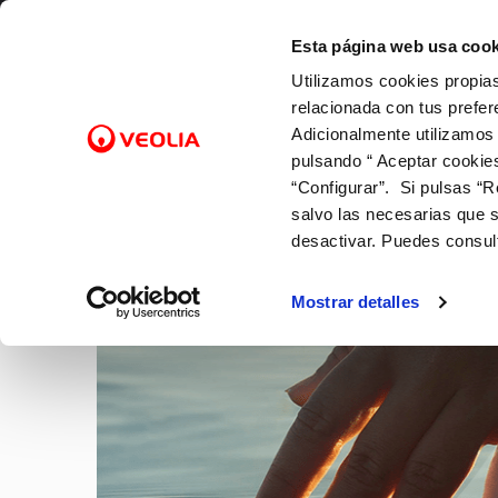
Saltar al contenido
Selecciona un municipio
Esta página web usa cook
Utilizamos cookies propias
Gestiones Online
relacionada con tus prefer
Adicionalmente utilizamos
pulsando “ Aceptar cookie
FACTURAS Y PRECIOS
NUESTRO PAPEL EN EL CICLO
SOBRE NOSOTROS
FACTURAS, PAGOS Y
ATENCI
CALID
NUEST
CO
Inicio
Actualidad
“Configurar”. Si pulsas “R
URBANO
CONSUMOS
Tarifas
Canales
Control
Con las
Cam
salvo las necesarias que s
Captación
Lectura de contador
Bonificaciones y fondo social
Cita pre
Grifo d
Con el 
Alt
desactivar. Puedes consul
NOTICIAS
Potabilización
Pago de facturas
Factura digital
SVisual
Con la 
Baj
Transporte
12 gotas (cuota fija mensual)
Entiende tu factura
Mapa de
Sol
Mostrar detalles
Distribución
Duplicado facturas
Comprob
Doc
Alcantarillado
Docume
Depuración
Reutilización
Retorno