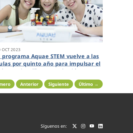
0 OCT 2023
l programa Aquae STEM vuelve a las
ulas por quinto año para impulsar el
alento científico entre las jóvenes
studiantes
imero
Anterior
Siguiente
Último →
Síguenos en: