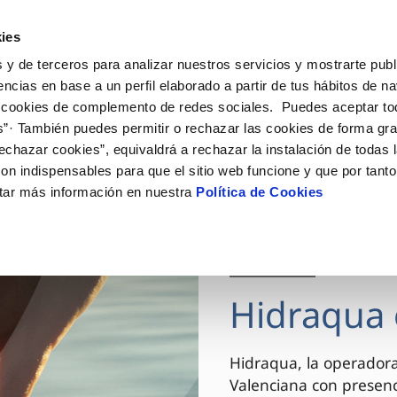
ES
VA
Actua
ies
 y de terceros para analizar nuestros servicios y mostrarte publ
Tu Servicio
Tu Agua
Conócenos
encias en base a un perfil elaborado a partir de tus hábitos de n
 cookies de complemento de redes sociales. Puedes aceptar to
s”· También puedes permitir o rechazar las cookies de forma gr
ÓN AL CLIENTE
AD
ROS COMPROMISOS
NTRATOS
COMPROMISO DE SERVICIO
CUIDADOS DEL AGUA
MODIFICACIÓN DE DAT
echazar cookies”, equivaldrá a rechazar la instalación de todas 
 de contacto
 calidad del agua
 personas
bio de titular
Carta de compromisos
Consejos de ahorro
Actualizar datos bancario
on indispensables para que el sitio web funcione y que por tant
via
el consumidor
medio ambiente
a de suministro
Customer Counsel (Defensa de
Actualizar datos de domici
tar más información en nuestra
Política de Cookies
cliente)
innovacion y digitalización
a de suministro
Actualizar datos personal
Normativa del servicio
 obras y afectaciones
icitud de Acometida
Arbitraje y mediación
03 DIC 2025
ación de fuga interior
umentación contratación
Programa CONTIGO
ntación e impresos
Hidraqua 
VER TODAS LAS GESTIONES
Hidraqua, la operador
Valenciana con presen