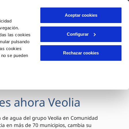
lidad
Ayuda
Contáctanos
Aceptar cookies
icidad
Área de clientes
avegación.
Configurar
das las cookies
anular pulsando
OS
INCIDENCIAS
las cookies
s
Comunica anomalías o posibles
Rechazar cookies
o no se pueden
fraudes
l
lio
Reclamaciones
es
es ahora Veolia
a de agua del grupo Veolia en Comunidad
cia en más de 70 municipios, cambia su