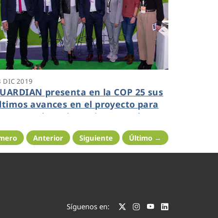
3 DIC 2019
UARDIAN presenta en la COP 25 sus
ltimos avances en el proyecto para
umentar la resistencia contra los
ncendios forestales
imero
Anterior
Siguiente
Último →
Síguenos en: