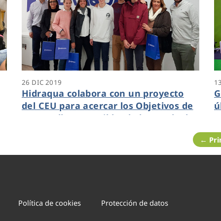
26 DIC 2019
1
Hidraqua colabora con un proyecto
G
del CEU para acercar los Objetivos de
ú
Desarrollo Sostenible al alumnado de
a
bachillerato
i
← Pr
Política de cookies
Protección de datos