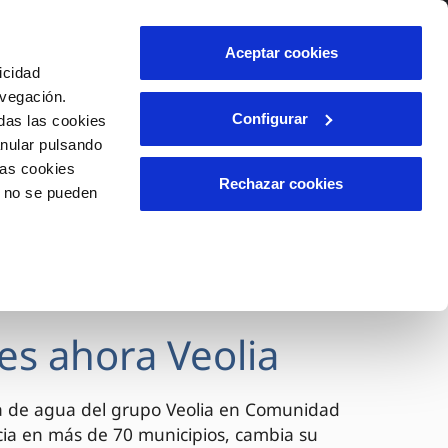
lidad
Ayuda
Contáctanos
Aceptar cookies
icidad
Área de clientes
avegación.
Configurar
das las cookies
anular pulsando
OS
INCIDENCIAS
las cookies
s
Comunica anomalías o posibles
Rechazar cookies
o no se pueden
fraudes
l
lio
Reclamaciones
es
es ahora Veolia
a de agua del grupo Veolia en Comunidad
cia en más de 70 municipios, cambia su