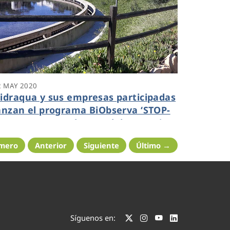
2 MAY 2020
idraqua y sus empresas participadas
anzan el programa BiObserva ‘STOP-
nvasoras’ para el control de especies
nvasoras en sus instalaciones
imero
Anterior
Siguiente
Último →
Síguenos en: