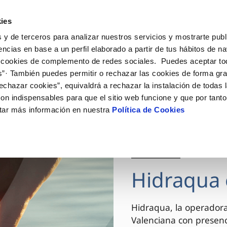
ES
VA
Actua
ies
 y de terceros para analizar nuestros servicios y mostrarte publ
Tu Servicio
Tu Agua
Conócenos
encias en base a un perfil elaborado a partir de tus hábitos de n
 cookies de complemento de redes sociales. Puedes aceptar to
s”· También puedes permitir o rechazar las cookies de forma gr
ÓN AL CLIENTE
AD
ROS COMPROMISOS
NTRATOS
COMPROMISO DE SERVICIO
CUIDADOS DEL AGUA
MODIFICACIÓN DE DAT
echazar cookies”, equivaldrá a rechazar la instalación de todas 
 de contacto
 calidad del agua
 personas
bio de titular
Carta de compromisos
Consejos de ahorro
Actualizar datos bancario
on indispensables para que el sitio web funcione y que por tant
via
el consumidor
medio ambiente
a de suministro
Customer Counsel (Defensa de
Actualizar datos de domici
tar más información en nuestra
Política de Cookies
cliente)
innovacion y digitalización
a de suministro
Actualizar datos personal
Normativa del servicio
 obras y afectaciones
icitud de Acometida
Arbitraje y mediación
03 DIC 2025
ación de fuga interior
umentación contratación
Programa CONTIGO
ntación e impresos
Hidraqua 
VER TODAS LAS GESTIONES
Hidraqua, la operador
Valenciana con presen