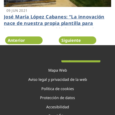
09 JUN 2021
José María López Cabanes: “La innovación
nace de nuestra propia plantilla para
incrementar su seguridad y mejorar la
operativa diaria”
Anterior
Siguiente
Página 85 de 138
Mapa Web
Aviso legal y privacidad de la web
Política de cookies
Protección de datos
Accesibilidad