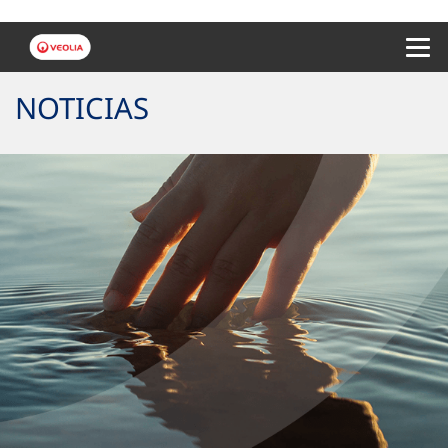
Menu 
NOTICIAS