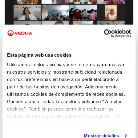
16 JUN 2021
El CEIP Ausias March de Alicante reconocido
Esta página web usa cookies
a nivel nacional en la II edición de los
Utilizamos cookies propias y de terceros para analizar
premios Aquae STEM en el que participan
nuestros servicios y mostrarte publicidad relacionada
500 alumnas de la Comunitat Valenciana
con tus preferencias en base a un perfil elaborado a
partir de tus hábitos de navegación. Adicionalmente
utilizamos cookies de complemento de redes sociales.
Puedes aceptar todas las cookies pulsando “ Aceptar
cookies”· También puedes permitir o rechazar las
cookies de forma granular pulsando “Configurar”. Si
pulsas “Rechazar cookies”, equivaldrá a rechazar la
instalación de todas las cookies salvo las necesarias que
Mostrar detalles