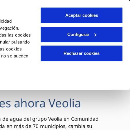
lidad
Ayuda
Contáctanos
Aceptar cookies
icidad
Área de clientes
avegación.
Configurar
das las cookies
anular pulsando
OS
INCIDENCIAS
las cookies
s
Comunica anomalías o posibles
Rechazar cookies
o no se pueden
fraudes
l
lio
Reclamaciones
es
es ahora Veolia
a de agua del grupo Veolia en Comunidad
cia en más de 70 municipios, cambia su