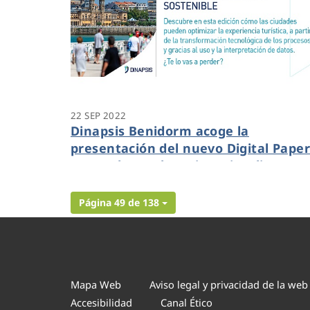
22 SEP 2022
Dinapsis Benidorm acoge la
presentación del nuevo Digital Pape
centrado en el “Turismo inteligente 
sostenible”
Página 49 de 138
Mapa Web
Aviso legal y privacidad de la web
Accesibilidad
Canal Ético