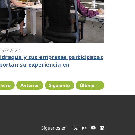
4 SEP 2022
idraqua y sus empresas participadas
portan su experiencia en
igitalización en el IV Congreso
acional del Agua de Albatera
imero
Anterior
Siguiente
Último →
Síguenos en: