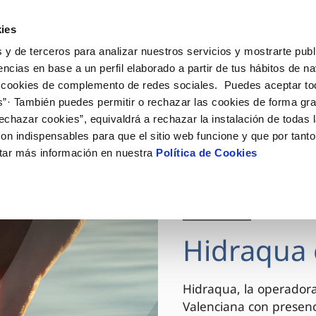
ES
VA
Actua
ies
 y de terceros para analizar nuestros servicios y mostrarte publ
Tu Servicio
Tu Agua
Conócenos
encias en base a un perfil elaborado a partir de tus hábitos de n
 cookies de complemento de redes sociales. Puedes aceptar to
s”· También puedes permitir o rechazar las cookies de forma gr
ÓN AL CLIENTE
AD
ROS COMPROMISOS
NTRATOS
COMPROMISO DE SERVICIO
CUIDADOS DEL AGUA
MODIFICACIÓN DE DAT
echazar cookies”, equivaldrá a rechazar la instalación de todas 
 de contacto
 calidad del agua
 personas
bio de titular
Carta de compromisos
Consejos de ahorro
Actualizar datos bancario
on indispensables para que el sitio web funcione y que por tant
via
el consumidor
medio ambiente
a de suministro
Customer Counsel (Defensa de
Actualizar datos de domici
tar más información en nuestra
Política de Cookies
cliente)
innovacion y digitalización
a de suministro
Actualizar datos personal
Normativa del servicio
 obras y afectaciones
icitud de Acometida
Arbitraje y mediación
03 DIC 2025
ación de fuga interior
umentación contratación
Programa CONTIGO
ntación e impresos
Hidraqua 
VER TODAS LAS GESTIONES
Hidraqua, la operador
Valenciana con presen