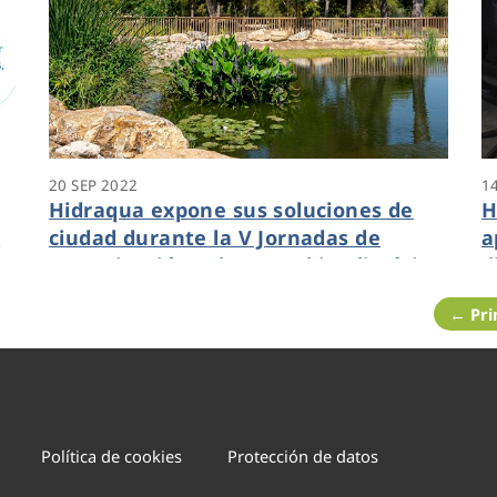
20 SEP 2022
1
Hidraqua expone sus soluciones de
H
r
ciudad durante la V Jornadas de
a
y
Investigación sobre Cambio Climático
d
organizadas por la UPV
N
← Pr
Política de cookies
Protección de datos