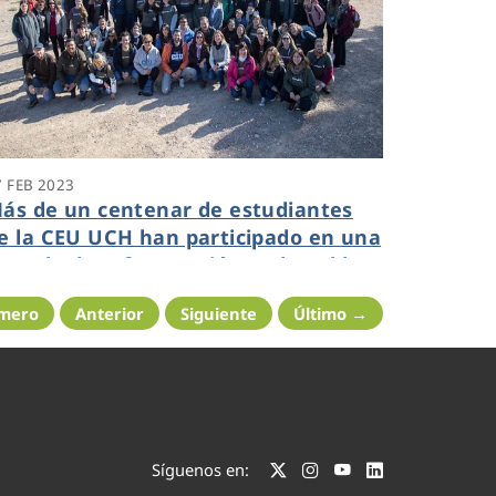
7 FEB 2023
ás de un centenar de estudiantes
e la CEU UCH han participado en una
ornada de reforestación en la Pobla
e Vallbona
imero
Anterior
Siguiente
Último →
Síguenos en: