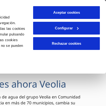
lidad
Ayuda
Contáctanos
Aceptar cookies
icidad
Área de clientes
avegación.
Configurar
das las cookies
anular pulsando
OS
INCIDENCIAS
las cookies
s
Comunica anomalías o posibles
Rechazar cookies
o no se pueden
fraudes
l
lio
Reclamaciones
es
es ahora Veolia
a de agua del grupo Veolia en Comunidad
cia en más de 70 municipios, cambia su