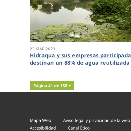
22 MAR 2023
Hidraqua y sus empresas participad
destinan un 88% de agua reutilizada
para uso agrícola y un 7,5% para el
entorno ambiental
Página 41 de 138
Mapa Web
Aviso legal y privacidad de la web
Accesibilidad
Canal Ético