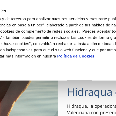
ES
VA
Actua
ies
 y de terceros para analizar nuestros servicios y mostrarte publ
Tu Servicio
Tu Agua
Conócenos
encias en base a un perfil elaborado a partir de tus hábitos de n
 cookies de complemento de redes sociales. Puedes aceptar to
s”· También puedes permitir o rechazar las cookies de forma gr
ÓN AL CLIENTE
AD
ROS COMPROMISOS
NTRATOS
COMPROMISO DE SERVICIO
CUIDADOS DEL AGUA
MODIFICACIÓN DE DAT
echazar cookies”, equivaldrá a rechazar la instalación de todas 
 de contacto
 calidad del agua
 personas
bio de titular
Carta de compromisos
Consejos de ahorro
Actualizar datos bancario
on indispensables para que el sitio web funcione y que por tant
via
el consumidor
medio ambiente
a de suministro
Customer Counsel (Defensa de
Actualizar datos de domici
tar más información en nuestra
Política de Cookies
cliente)
innovacion y digitalización
a de suministro
Actualizar datos personal
Normativa del servicio
 obras y afectaciones
icitud de Acometida
Arbitraje y mediación
03 DIC 2025
ación de fuga interior
umentación contratación
Programa CONTIGO
ntación e impresos
Hidraqua 
VER TODAS LAS GESTIONES
Hidraqua, la operador
Valenciana con presen