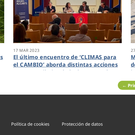
17 MAR 2023
2
as
El último encuentro de ‘CLIMAS para
M
el CAMBIO’ aborda distintas acciones
d
para contribuir a la lucha contra la
j
crisis climática en la provincia de
d
← Pr
Alicante
Política de cookies
Protección de datos